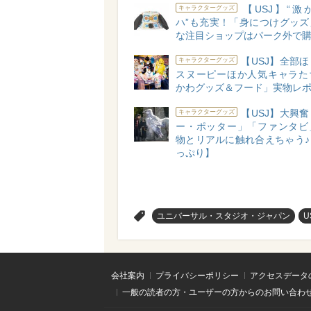
【USJ】“激
キャラクターグッズ
ハ”も充実！「身につけグッズ
な注目ショップはパーク外で購
【USJ】全部
キャラクターグッズ
スヌーピーほか人気キャラた
かわグッズ＆フード」実物レポ
【USJ】大興
キャラクターグッズ
ー・ポッター」「ファンタビ
物とリアルに触れ合えちゃう♪
っぷり】
>
ユニバーサル・スタジオ・ジャパン
U
会社案内
プライバシーポリシー
アクセスデータ
一般の読者の方・ユーザーの方からのお問い合わ