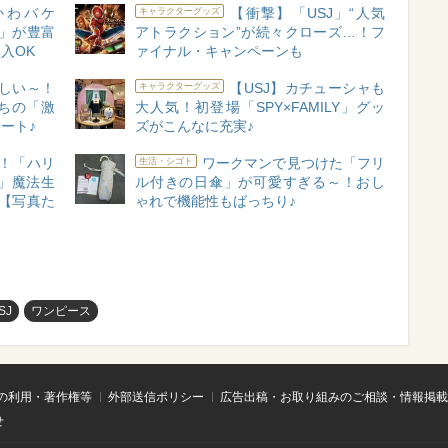
かわバケ
【衝撃】「USJ」“人気
キャラクターグッズ
」が豊富
アトラクション”が続々クローズ…！フ
入OK
ァイナル・キャンペーンも
ほしい～！
【USJ】カチューシャも
キャラクターグッズ
ちの「激
大人気！初登場「SPY×FAMILY」グッ
ート♪
ズがこんなに充実♪
奮！「ハリ
ワークマンで見つけた「フリ
生活・シゴト
」魔法生
ル付きの日傘」が可愛すぎる～！おし
【写真た
ゃれで機能性もばっちり♪
SJ
ワンピース
の利用・著作権等
外部送信ポリシー
広告出稿・お取り組みのご相談・情報掲載
せ