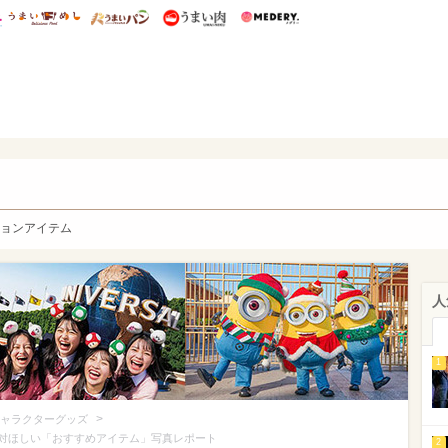
総研 ディズニー特集
mimot.
うまいめし
うまいパン
うまい肉
Medery.
y. Character's
ョンアイテム
人
1
>
ャラクターグッズ
絶対ほしい「おすすめアイテム」写真レポート
2