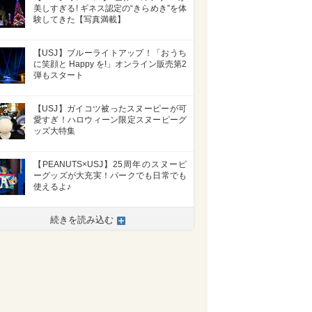
美しすぎる! ギネス認定の“きらめき”を体
験してきた【写真満載】
【USJ】ブルーライトアップ！「おうち
に笑顔と Happy を!」オンライン販売第2
弾もスタート
【USJ】ガイコツ被ったスヌーピーが可
愛すぎ！ハロウィーン限定スヌーピーグ
ッズ大特集
【PEANUTS×USJ】25周年のスヌーピ
ーグッズが大充実！パークでも日常でも
使えるよ♪
続きを読み込む
>