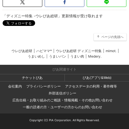
「ディズニー特集 -ウレぴあ総研」更新情報が受け取れます
ページの先頭へ
ウレぴあ総研
|
ハピママ*
|
ウレぴあ総研 ディズニー特集
|
mimot.
|
うまいめし
|
うまいパン
|
うまい肉
|
Medery.
ぴあ関連サイト
チケットぴあ
ぴあ(アプリ&Web)
会社案内
プライバシーポリシー
アクセスデータの利用・著作権等
外部送信ポリシー
広告出稿・お取り組みのご相談・情報掲載・その他お問い合わせ
一般の読者の方・ユーザーの方からのお問い合わせ
Copyright (C) PIA Corporation. All Rights Reserved.