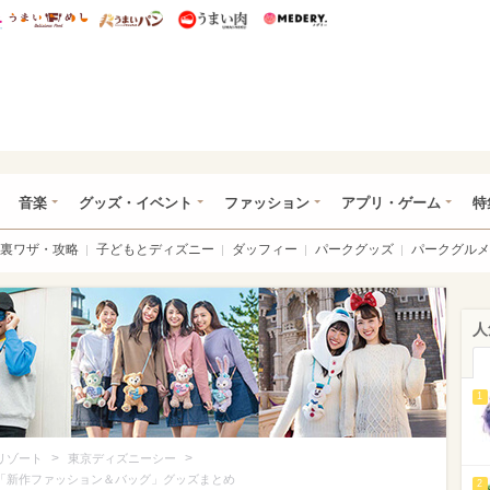
総研 ディズニー特集
mimot.
うまいめし
うまいパン
うまい肉
Medery.
ズニー特集 -ウレぴあ総研
音楽
グッズ・イベント
ファッション
アプリ・ゲーム
特
裏ワザ・攻略
子どもとディズニー
ダッフィー
パークグッズ
パークグルメ
人
1
>
>
リゾート
東京ディズニーシー
の「新作ファッション＆バッグ」グッズまとめ
2