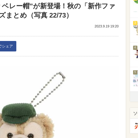
りベレー帽”が新登場！秋の「新作ファ
まとめ（写真 22/73）
3
2023.9.19 19:20
kでシェア
4
5
ソ