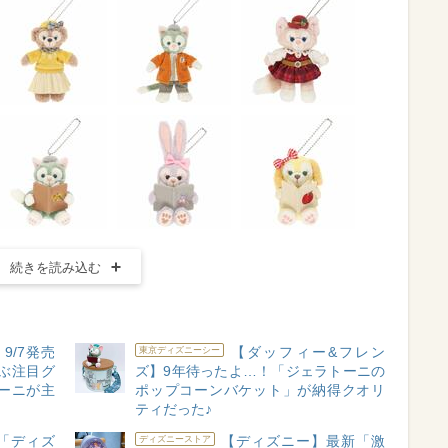
続きを読み込む
9/7発売
【ダッフィー&フレン
東京ディズニーシー
ぶ注目グ
ズ】9年待ったよ…！「ジェラトーニの
ーニが主
ポップコーンバケット」が納得クオリ
ティだった♪
「ディズ
【ディズニー】最新「激
ディズニーストア