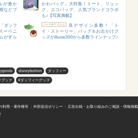
ルが激か
かわバッグ」大特集！トート、リュッ
帽などプ
ク、エコバッグ、人気ブランドコラボ
も♪【写真満載】
「ダッフ
良デザイン多数！「ト
パーク外アイテム
スーベニ
イ・ストーリー」バッグ＆お出かけグ
ムがずら
ッズがillusie300から多数ラインナップ♪
eygoods
disneyfashion
ダッフィー
ーブック
#ダッフィーグッズ
の利用・著作権等
外部送信ポリシー
広告出稿・お取り組みのご相談・情報掲載
せ