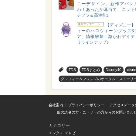
ニーデザイン」新作アパレ
わ！あったか耳当て、ニット
チプラ＆高性能♪
【ディズニー】
東京ディズニーシー
ィーのハロウィーングッズ&
ア」情報解禁！激かわアイテ
りラインナップ♪
>
TDS
TDSまとめ
Disney40
disn
ダッフィー＆フレンズのオータム・ストーリ
会社案内
プライバシーポリシー
アクセスデータ
一般の読者の方・ユーザーの方からのお問い合わ
カテゴリー
エンタメ･テレビ