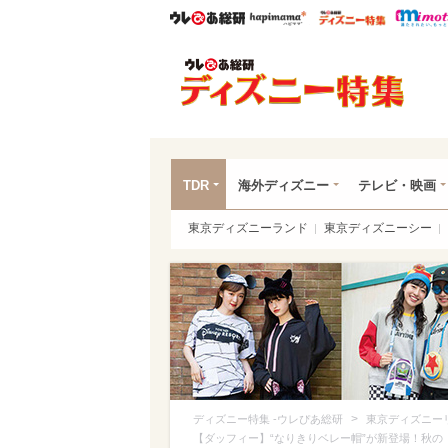
ウレぴあ総研
ハピママ*
ウレぴあ
ディ
TDR
海外ディズニー
テレビ・映画
東京ディズニーランド
東京ディズニーシー
>
ディズニー特集 -ウレぴあ総研
東京ディズニー
【ダッフィー】“なりきりベレー帽”が新登場！秋