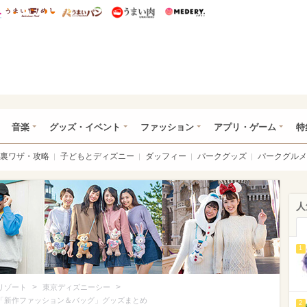
総研 ディズニー特集
mimot.
うまいめし
うまいパン
うまい肉
Medery.
ズニー特集 -ウレぴあ総研
音楽
グッズ・イベント
ファッション
アプリ・ゲーム
特
裏ワザ・攻略
子どもとディズニー
ダッフィー
パークグッズ
パークグルメ
人
1
>
>
リゾート
東京ディズニーシー
の「新作ファッション＆バッグ」グッズまとめ
2