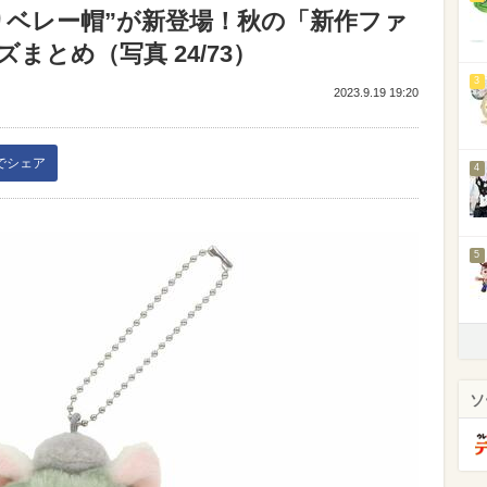
りベレー帽”が新登場！秋の「新作ファ
まとめ（写真 24/73）
3
2023.9.19 19:20
kでシェア
4
5
ソ