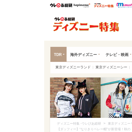
ウレぴあ総研
ハピママ*
ウレぴあ
ディ
TDR
海外ディズニー
テレビ・映画
東京ディズニーランド
東京ディズニーシー
>
ディズニー特集 -ウレぴあ総研
東京ディズニー
【ダッフィー】“なりきりベレー帽”が新登場！秋