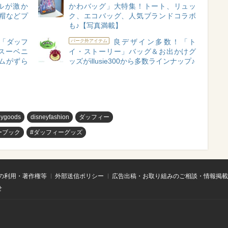
ルが激か
かわバッグ」大特集！トート、リュッ
帽などプ
ク、エコバッグ、人気ブランドコラボ
も♪【写真満載】
「ダッフ
良デザイン多数！「ト
パーク外アイテム
スーベニ
イ・ストーリー」バッグ＆お出かけグ
ムがずら
ッズがillusie300から多数ラインナップ♪
eygoods
disneyfashion
ダッフィー
ーブック
#ダッフィーグッズ
の利用・著作権等
外部送信ポリシー
広告出稿・お取り組みのご相談・情報掲載
せ