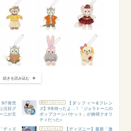
続きを読み込む
9/7発売
【ダッフィー&フレン
東京ディズニーシー
ぶ注目グ
ズ】9年待ったよ…！「ジェラトーニの
ーニが主
ポップコーンバケット」が納得クオリ
ティだった♪
「ディズ
【ディズニー】最新「激
ディズニーストア