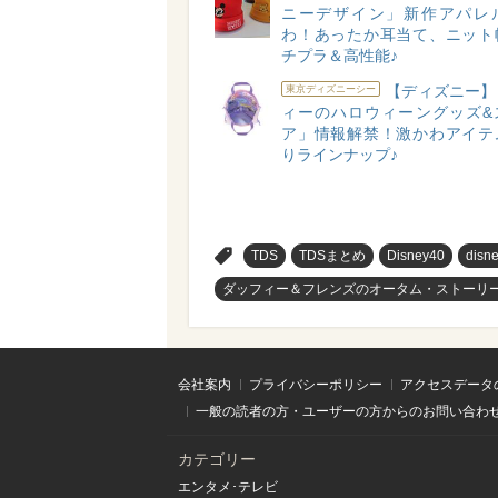
ニーデザイン」新作アパレ
わ！あったか耳当て、ニット
チプラ＆高性能♪
【ディズニー】
東京ディズニーシー
ィーのハロウィーングッズ&
ア」情報解禁！激かわアイテ
りラインナップ♪
>
TDS
TDSまとめ
Disney40
disn
ダッフィー＆フレンズのオータム・ストーリ
会社案内
プライバシーポリシー
アクセスデータ
一般の読者の方・ユーザーの方からのお問い合わ
カテゴリー
エンタメ･テレビ