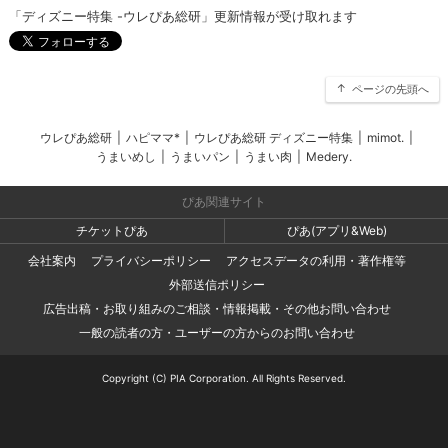
「ディズニー特集 -ウレぴあ総研」更新情報が受け取れます
ページの先頭へ
ウレぴあ総研
|
ハピママ*
|
ウレぴあ総研 ディズニー特集
|
mimot.
|
うまいめし
|
うまいパン
|
うまい肉
|
Medery.
ぴあ関連サイト
チケットぴあ
ぴあ(アプリ&Web)
会社案内
プライバシーポリシー
アクセスデータの利用・著作権等
外部送信ポリシー
広告出稿・お取り組みのご相談・情報掲載・その他お問い合わせ
一般の読者の方・ユーザーの方からのお問い合わせ
Copyright (C) PIA Corporation. All Rights Reserved.