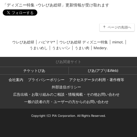
「ディズニー特集 -ウレぴあ総研」更新情報が受け取れます
ページの先頭へ
ウレぴあ総研
|
ハピママ*
|
ウレぴあ総研 ディズニー特集
|
mimot.
|
うまいめし
|
うまいパン
|
うまい肉
|
Medery.
ぴあ関連サイト
チケットぴあ
ぴあ(アプリ&Web)
会社案内
プライバシーポリシー
アクセスデータの利用・著作権等
外部送信ポリシー
広告出稿・お取り組みのご相談・情報掲載・その他お問い合わせ
一般の読者の方・ユーザーの方からのお問い合わせ
Copyright (C) PIA Corporation. All Rights Reserved.