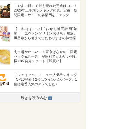
「やよい軒」で最も売れた定食はコレ！
2026年上半期ランキング発表、定番・期
間限定・サイドの各部門をチェック
【これはすごい】“おせち補完計画”始
動！「エヴァンゲリオンおせち」爆誕、
風呂敷から箸までこだわりすぎの神仕様
えっ超かわいい～！東京ばな奈の「限定
バッグ&ポーチ」が便利でかわいい神仕
様♪ 8/7発売スタート【即買い】
「ジョイフル」メニュー人気ランキング
TOP10発表！2位はツインハンバーグ、1
位は定番人気のアレでした♪
続きを読み込む
>