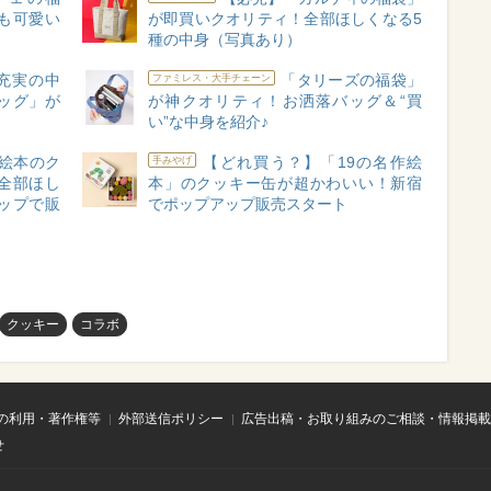
も可愛い
が即買いクオリティ！全部ほしくなる5
】
種の中身（写真あり）
充実の中
「タリーズの福袋」
ファミレス・大手チェーン
年バッグ」が
が神クオリティ！お洒落バッグ＆“買
い”な中身を紹介♪
絵本のク
【どれ買う？】「19の名作絵
手みやげ
全部ほし
本」のクッキー缶が超かわいい！新宿
ップで販
でポップアップ販売スタート
クッキー
コラボ
の利用・著作権等
外部送信ポリシー
広告出稿・お取り組みのご相談・情報掲載
せ