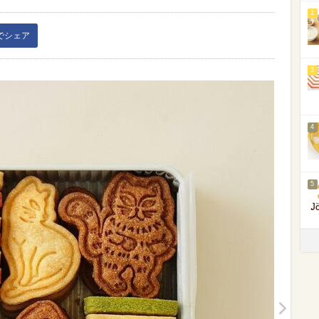
2
kでシェア
3
4
5