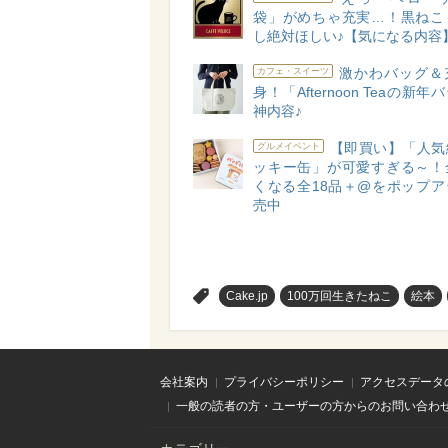
袋」がめちゃ充実…！黒ねこ
し絶対ほしい♪【気になる内容
激かわバッグ＆
カフェ・スイーツ
身！「Afternoon Teaの新
神内容♪
【即買い】「人気
グルメイベント
ッキー缶」が可愛すぎる～！
くなる全18品＋@をポップア
売中
>
Cake.jp
100万回生きたねこ
絵本
会社案内
プライバシーポリシー
アクセスデータ
一般の読者の方・ユーザーの方からのお問い合わ