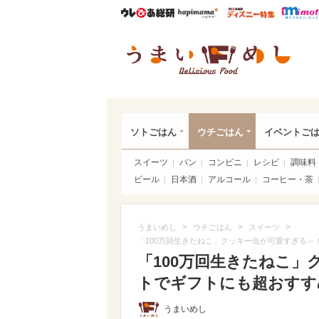
ウレぴあ総研
ハピママ*
ウレぴあ
うま
ソトごはん
ウチごはん
イベントご
スイーツ
パン
コンビニ
レシピ
調味料
ビール
日本酒
アルコール
コーヒー・茶
>
>
>
うまいめし
ウチごはん
スイーツ
「100万回生きたねこ」クッキー缶が可愛すぎる
「100万回生きたねこ
トでギフトにも超おすすめ
うまいめし