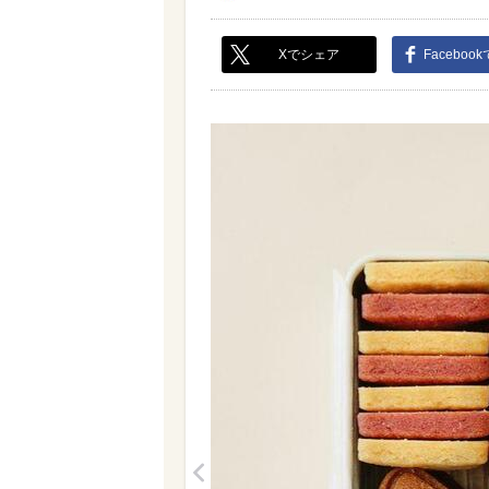
Xでシェア
Faceboo
<