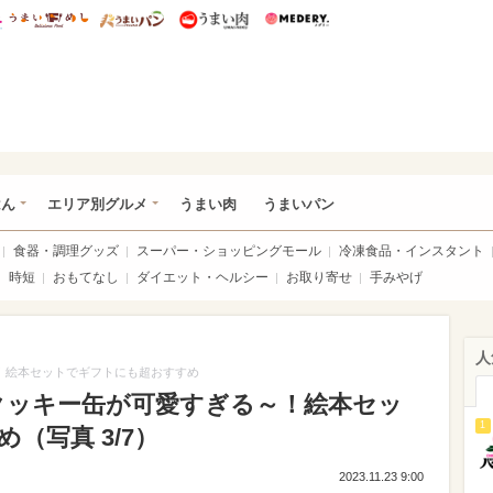
総研 ディズニー特集
mimot.
うまいめし
うまいパン
うまい肉
Medery.
いめし
はん
エリア別グルメ
うまい肉
うまいパン
食器・調理グッズ
スーパー・ショッピングモール
冷凍食品・インスタント
時短
おもてなし
ダイエット・ヘルシー
お取り寄せ
手みやげ
人
～！絵本セットでギフトにも超おすすめ
」クッキー缶が可愛すぎる～！絵本セッ
1
（写真 3/7）
2023.11.23 9:00