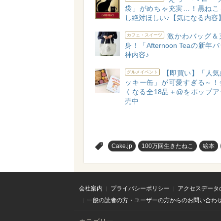
袋」がめちゃ充実…！黒ねこ
し絶対ほしい♪【気になる内容
激かわバッグ＆
カフェ・スイーツ
身！「Afternoon Teaの新
神内容♪
【即買い】「人気
グルメイベント
ッキー缶」が可愛すぎる～！
くなる全18品＋@をポップア
売中
>
Cake.jp
100万回生きたねこ
絵本
会社案内
プライバシーポリシー
アクセスデータ
一般の読者の方・ユーザーの方からのお問い合わ