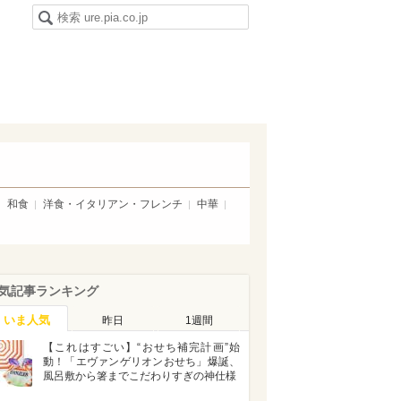
和食
洋食・イタリアン・フレンチ
中華
気記事ランキング
いま人気
昨日
1週間
【これはすごい】“おせち補完計画”始
動！「エヴァンゲリオンおせち」爆誕、
風呂敷から箸までこだわりすぎの神仕様