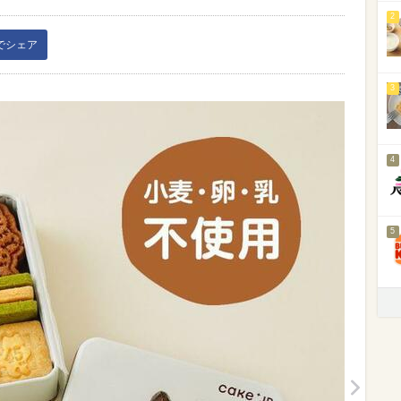
2
kでシェア
3
4
5