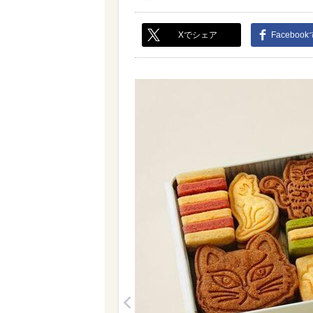
Xでシェア
Faceboo
<