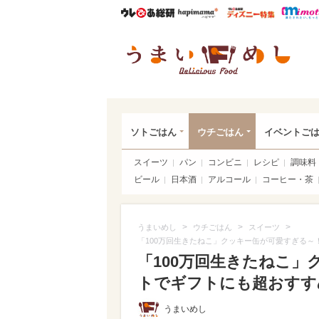
ウレぴあ総研
ハピママ*
ウレぴあ
うま
ソトごはん
ウチごはん
イベントご
スイーツ
パン
コンビニ
レシピ
調味料
ビール
日本酒
アルコール
コーヒー・茶
>
>
>
うまいめし
ウチごはん
スイーツ
「100万回生きたねこ」クッキー缶が可愛すぎる
「100万回生きたねこ
トでギフトにも超おすすめ
うまいめし