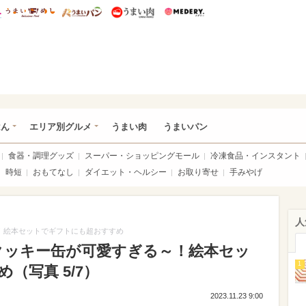
総研 ディズニー特集
mimot.
うまいめし
うまいパン
うまい肉
Medery.
いめし
はん
エリア別グルメ
うまい肉
うまいパン
食器・調理グッズ
スーパー・ショッピングモール
冷凍食品・インスタント
時短
おもてなし
ダイエット・ヘルシー
お取り寄せ
手みやげ
人
～！絵本セットでギフトにも超おすすめ
」クッキー缶が可愛すぎる～！絵本セッ
1
（写真 5/7）
2023.11.23 9:00