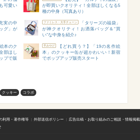
も可愛い
が即買いクオリティ！全部ほしくなる5
】
種の中身（写真あり）
充実の中
「タリーズの福袋」
ファミレス・大手チェーン
年バッグ」が
が神クオリティ！お洒落バッグ＆“買
い”な中身を紹介♪
絵本のク
【どれ買う？】「19の名作絵
手みやげ
全部ほし
本」のクッキー缶が超かわいい！新宿
ップで販
でポップアップ販売スタート
クッキー
コラボ
の利用・著作権等
外部送信ポリシー
広告出稿・お取り組みのご相談・情報掲載
せ