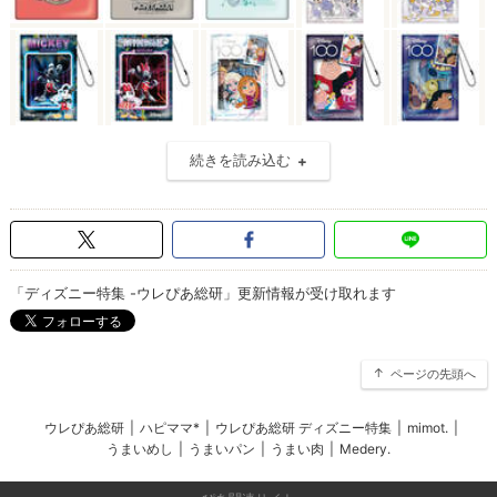
続きを読み込む
「ディズニー特集 -ウレぴあ総研」更新情報が受け取れます
ページの先頭へ
ウレぴあ総研
|
ハピママ*
|
ウレぴあ総研 ディズニー特集
|
mimot.
|
うまいめし
|
うまいパン
|
うまい肉
|
Medery.