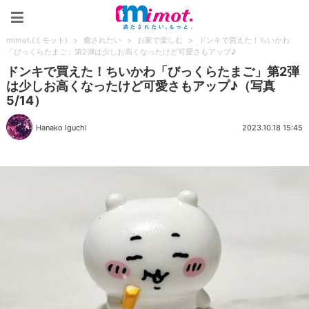
mimot.(ミモット)
mimot.(ミモット)
>
癒されたい
>
お家で楽しむ
>
ドンキで買えた！ちいかわ
「びっくらたまご」第2弾は少しお高くなったけど可愛さもアップ♪
ドンキで買えた！ちいかわ「びっくらたまご」第2弾
は少しお高くなったけど可愛さもアップ♪（写真
5/14）
Hanako Iguchi
2023.10.18 15:45