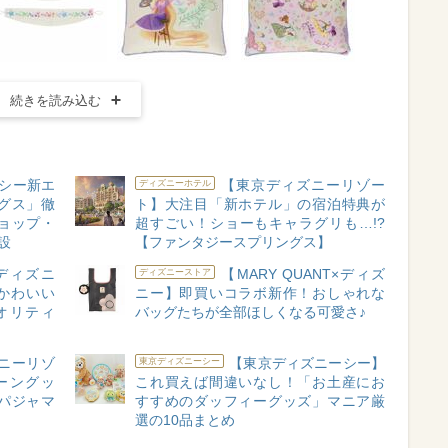
続きを読み込む
シー新エ
【東京ディズニーリゾー
ディズニーホテル
グス」徹
ト】大注目「新ホテル」の宿泊特典が
ョップ・
超すごい！ショーもキャラグリも…!?
設
【ファンタジースプリングス】
ディズニ
【MARY QUANT×ディズ
ディズニーストア
かわいい
ニー】即買いコラボ新作！おしゃれな
オリティ
バッグたちが全部ほしくなる可愛さ♪
ニーリゾ
【東京ディズニーシー】
東京ディズニーシー
ーングッ
これ買えば間違いなし！「お土産にお
パジャマ
すすめのダッフィーグッズ」マニア厳
選の10品まとめ