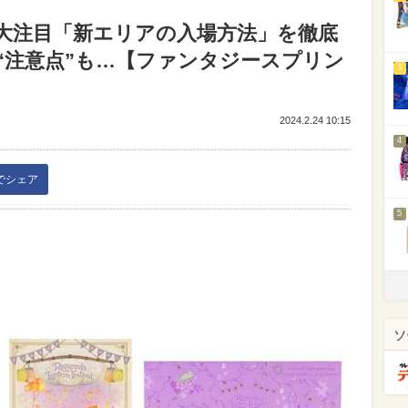
大注目「新エリアの入場方法」を徹底
“注意点”も…【ファンタジースプリン
3
2024.2.24 10:15
4
kでシェア
5
ソ