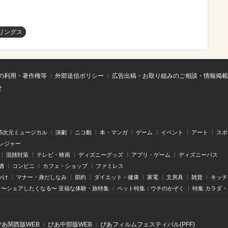
リングス
の利用・著作権等
外部送信ポリシー
広告出稿・お取り組みのご相談・情報掲載
せ
.5次元ミュージカル
演劇
ニコ動
本・マンガ
ゲーム
イベント
アート
スポ
レジャー
混雑対策
テレビ・映画
ディズニーグッズ
アプリ・ゲーム
ディズニーパス
酒
コンビニ
カフェ・ショップ
ファミレス
かけ
マナー・身だしなみ
節約
ダイエット・健康
家電
文房具
雑貨
キッチ
〜シェアしたくなる〜 至福な体験・旅特集
ペット特集：ウチのかぞく
特集 カラダ
ぴあ関⻄版WEB
ぴあ中部版WEB
ぴあフィルムフェスティバル(PFF)