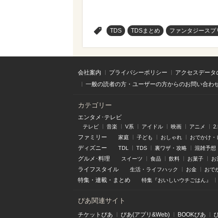
>
TDS
TDSまとめ
ファンタジースプ
会社案内
プライバシーポリシー
アクセスデータ
一般の読者の方・ユーザーの方からのお問い合わ
カテゴリー
エンタメ･テレビ
テレビ
音楽
V系
アイドル
映画
アニメ
2
ファミリー
家庭
子ども
おしゃれ
おでかけ・
ディズニー
TDL
TDS
裏ワザ・攻略
混雑予想
グルメ･料理
スイーツ
食品
飲料
お菓子
お
ライフスタイル
生活・ライフハック
お金
おで
特集
・
連載
・
まとめ
特集『おいしいウチごはん』
ぴあ関連サイト
チケットぴあ
ぴあ(アプリ&Web)
BOOKぴあ