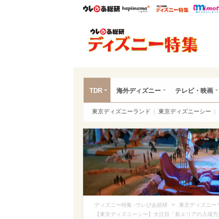
ウレぴあ総研
ハピママ*
ウレぴあ
ディ
TDR
海外ディズニー
テレビ・映画
東京ディズニーランド
東京ディズニーシー
>
ディズニー特集 -ウレぴあ総研
東京ディズニー
【東京ディズニーシー】大注目「新エリアの入場方