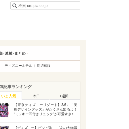
集･連載･まとめ
ディズニーホテル
周辺施設
気記事ランキング
いま人気
昨日
1週間
【東京ディズニーリゾート】3/6に「美
麗デザイングッズ」がたくさん出るよ！
“ミッキー耳付きリュック”が可愛すぎ♪
【ディズニー】ビジュ強…！“あの大物写