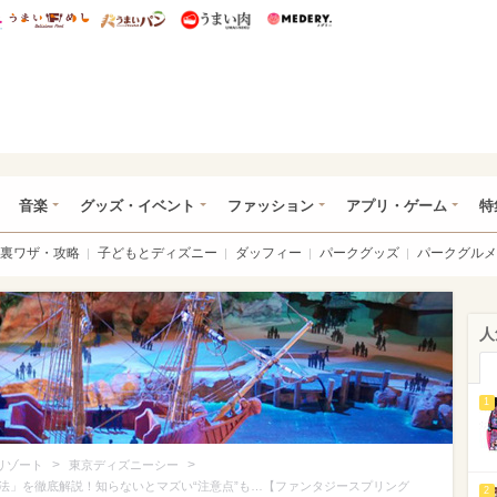
総研 ディズニー特集
mimot.
うまいめし
うまいパン
うまい肉
Medery.
ズニー特集 -ウレぴあ総研
音楽
グッズ・イベント
ファッション
アプリ・ゲーム
特
裏ワザ・攻略
子どもとディズニー
ダッフィー
パークグッズ
パークグルメ
人
1
>
>
リゾート
東京ディズニーシー
法」を徹底解説！知らないとマズい“注意点”も…【ファンタジースプリング
2