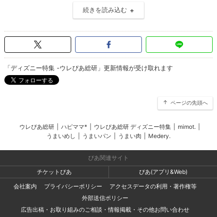
続きを読み込む
「ディズニー特集 -ウレぴあ総研」更新情報が受け取れます
ページの先頭へ
ウレぴあ総研
|
ハピママ*
|
ウレぴあ総研 ディズニー特集
|
mimot.
|
うまいめし
|
うまいパン
|
うまい肉
|
Medery.
ぴあ関連サイト
チケットぴあ
ぴあ(アプリ&Web)
会社案内
プライバシーポリシー
アクセスデータの利用・著作権等
外部送信ポリシー
広告出稿・お取り組みのご相談・情報掲載・その他お問い合わせ