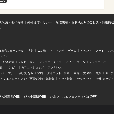
y100
の利用・著作権等
外部送信ポリシー
広告出稿・お取り組みのご相談・情報掲載
せ
.5次元ミュージカル
演劇
ニコ動
本・マンガ
ゲーム
イベント
アート
スポ
レジャー
混雑対策
テレビ・映画
ディズニーグッズ
アプリ・ゲーム
ディズニーパス
酒
コンビニ
カフェ・ショップ
ファミレス
かけ
マナー・身だしなみ
節約
ダイエット・健康
家電
文房具
雑貨
キッチ
〜シェアしたくなる〜 至福な体験・旅特集
ペット特集：ウチのかぞく
特集 カラダ
ぴあ関⻄版WEB
ぴあ中部版WEB
ぴあフィルムフェスティバル(PFF)