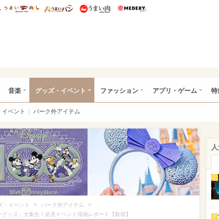
総研 ディズニー特集
mimot.
うまいめし
うまいパン
うまい肉
Medery.
ズニー特集 -ウレぴあ総研
音楽
グッズ・イベント
ファッション
アプリ・ゲーム
特
イベント
パーク外アイテム
人
1
>
>
ズ・イベント
パーク外アイテム
ーグッズ」大集合！必見イベント現地レポート【新宿】
2