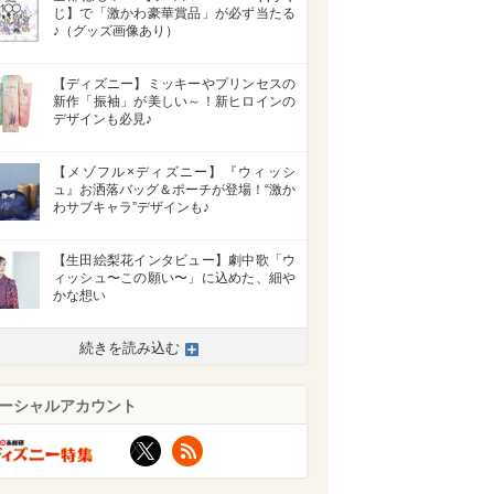
じ】で「激かわ豪華賞品」が必ず当たる
♪（グッズ画像あり）
【ディズニー】ミッキーやプリンセスの
新作「振袖」が美しい～！新ヒロインの
デザインも必見♪
【メゾフル×ディズニー】『ウィッシ
ュ』お洒落バッグ＆ポーチが登場！“激か
わサブキャラ”デザインも♪
【生田絵梨花インタビュー】劇中歌「ウ
ィッシュ〜この願い〜」に込めた、細や
かな想い
続きを読み込む
ーシャルアカウント
X
RSS