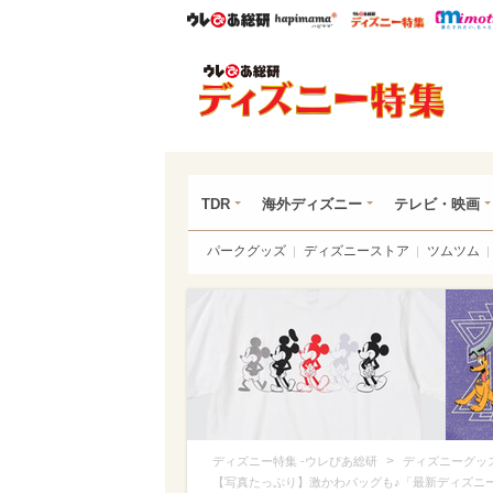
ウレぴあ総研
ハピママ*
ウレぴあ
ディ
TDR
海外ディズニー
テレビ・映画
パークグッズ
ディズニーストア
ツムツム
>
ディズニー特集 -ウレぴあ総研
ディズニーグッ
【写真たっぷり】激かわバッグも♪「最新ディズニ