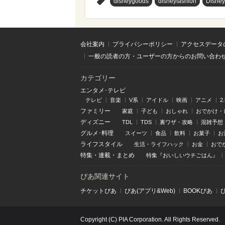
>
disneygoods
disneyfashion
Disne
会社案内
プライバシーポリシー
アクセスデータ
一般の読者の方・ユーザーの方からのお問い合わ
カテゴリー
エンタメ･テレビ
テレビ
音楽
V系
アイドル
映画
アニメ
2
ファミリー
家庭
子ども
おしゃれ
おでかけ・
ディズニー
TDL
TDS
裏ワザ・攻略
混雑予想
グルメ･料理
スイーツ
食品
飲料
お菓子
お
ライフスタイル
生活・ライフハック
お金
おで
特集
・
連載
・
まとめ
特集『おいしいウチごはん』
ぴあ関連サイト
チケットぴあ
ぴあ(アプリ&Web)
BOOKぴあ
Copyright (C) PIA Corporation. All Rights Reserved.