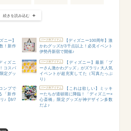
続きを読み込む
ズニー】
【ディズニー100周年】激
パーク外アイテム
数！新作
かわグッズが3千点以上！必見イベント
伊勢丹新宿で開催♪
ディズニ
【ディズニー】最新「プ
パーク外アイテム
！コスパ
ーさん激かわグッズ」がズラリ♪ 大人気
」限定グッ
イベントが超充実してた（写真たっぷ
り）
コンプで
【これは欲しい】ミッキ
パーク外アイテム
る「新作
ーたちが道頓堀に降臨！「ディズニー×
♪【8/7
心斎橋」限定グッズが神デザイン多数
だよ♪