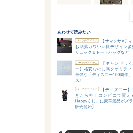
あわせて読みたい
【サマンサ×ディ
パーク外アイテム
お洒落カワいい良デザイン多
リュック＆トートバッグなど
【キャンドゥ×
パーク外アイテム
ー】格安なのに高クオリティ
最強な「ディズニー100周年
ズ♪
【ディズニー】
パーク外アイテム
きたら神！コンビニで買え
Happyくじ」に豪華景品がズラリ
販売開始】