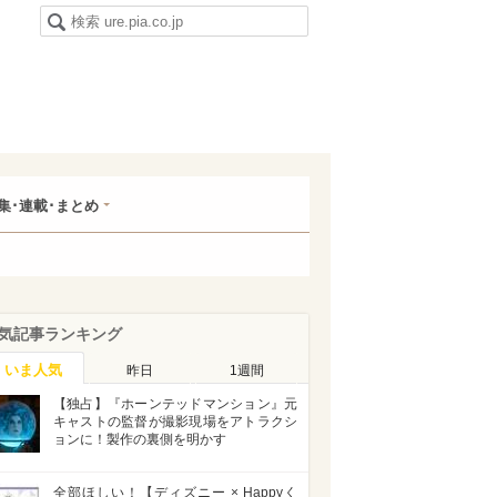
集･連載･まとめ
気記事ランキング
いま人気
昨日
1週間
【独占】『ホーンテッドマンション』元
キャストの監督が撮影現場をアトラクシ
ョンに！製作の裏側を明かす
全部ほしい！【ディズニー × Happyく