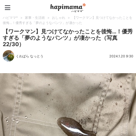
ハピママ*
ハピママ*
>
家事・生活術
>
おしゃれ
>
【ワークマン】見つけてなかったことを
後悔…！優秀すぎる「夢のようなパンツ」が凄かった
【ワークマン】見つけてなかったことを後悔…！優秀
すぎる「夢のようなパンツ」が凄かった（写真
22/30）
くわばら なっとう
2024.1.20 9:30