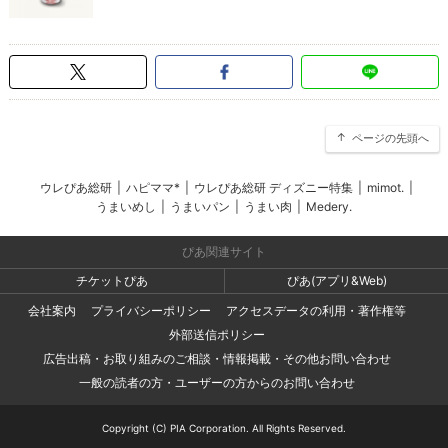
ページの先頭へ
ウレぴあ総研
|
ハピママ*
|
ウレぴあ総研 ディズニー特集
|
mimot.
|
うまいめし
|
うまいパン
|
うまい肉
|
Medery.
ぴあ関連サイト
チケットぴあ
ぴあ(アプリ&Web)
会社案内
プライバシーポリシー
アクセスデータの利用・著作権等
外部送信ポリシー
広告出稿・お取り組みのご相談・情報掲載・その他お問い合わせ
一般の読者の方・ユーザーの方からのお問い合わせ
Copyright (C) PIA Corporation. All Rights Reserved.