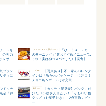
りドンキ
「びっくりドンキー
ファミレス・大手チェーン
」の実力
のモーニング」“超おすすめメニュー”は
験レポー
これ！実は神コスパでした♪【実食】
人気ブラン
【写真あり】不二家のバレンタ
スイーツ
リティに
インは「激かわパッケージ」に注目！
チョコ缶＆ポーチほか充実
ャンドルナ
【カルディ新発売】バッグに付
おしゃれ
限定「神
けたり小物を入れたい！「かわいい猫
グッズ（お菓子付き）」2点実物レビュ
ー