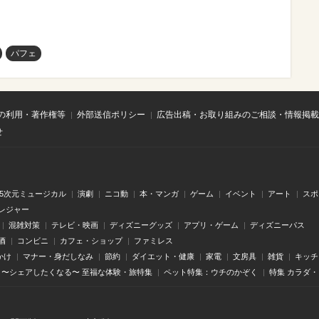
パフェ
の利用・著作権等
外部送信ポリシー
広告出稿・お取り組みのご相談・情報掲載
せ
.5次元ミュージカル
演劇
ニコ動
本・マンガ
ゲーム
イベント
アート
スポ
レジャー
混雑対策
テレビ・映画
ディズニーグッズ
アプリ・ゲーム
ディズニーパス
酒
コンビニ
カフェ・ショップ
ファミレス
かけ
マナー・身だしなみ
節約
ダイエット・健康
家電
文房具
雑貨
キッチ
〜シェアしたくなる〜 至福な体験・旅特集
ペット特集：ウチのかぞく
特集 カラダ