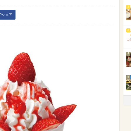
2
kでシェア
3
4
5