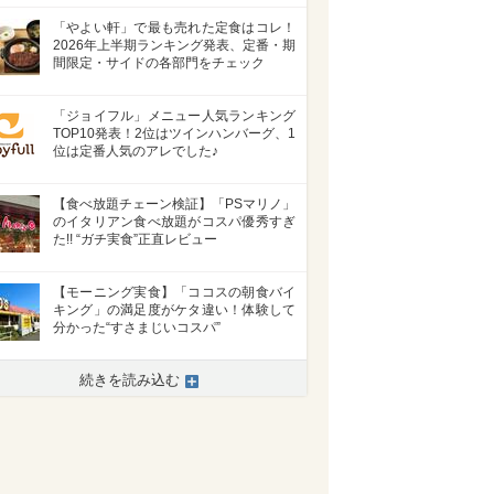
「やよい軒」で最も売れた定食はコレ！
2026年上半期ランキング発表、定番・期
間限定・サイドの各部門をチェック
「ジョイフル」メニュー人気ランキング
TOP10発表！2位はツインハンバーグ、1
位は定番人気のアレでした♪
【食べ放題チェーン検証】「PSマリノ」
のイタリアン食べ放題がコスパ優秀すぎ
た!! “ガチ実食”正直レビュー
【モーニング実食】「ココスの朝食バイ
キング」の満足度がケタ違い！体験して
分かった“すさまじいコスパ”
続きを読み込む