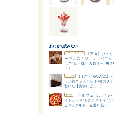
あわせて読みたい
【実食】びっく
カフェ・スイーツ
ーで人気「ジョッキパフェ
は？“量・味・カロリー”初体
ト！
【ミスド×GODIVA】
スイーツ
ドが初コラボ！新作4種のクオ
驚いた【実食レビュー】
【キル フェ ボン】“キ
食生活
イトケーキ”もステキ！今だけ
ビジュタルト」厳選10品♪