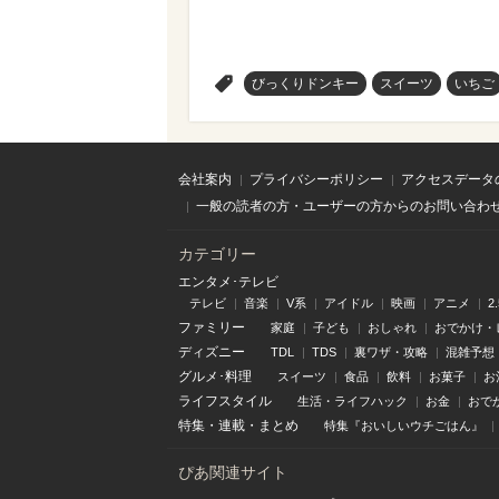
>
びっくりドンキー
スイーツ
いちご
会社案内
プライバシーポリシー
アクセスデータ
一般の読者の方・ユーザーの方からのお問い合わ
カテゴリー
エンタメ･テレビ
テレビ
音楽
V系
アイドル
映画
アニメ
2
ファミリー
家庭
子ども
おしゃれ
おでかけ・
ディズニー
TDL
TDS
裏ワザ・攻略
混雑予想
グルメ･料理
スイーツ
食品
飲料
お菓子
お
ライフスタイル
生活・ライフハック
お金
おで
特集
・
連載
・
まとめ
特集『おいしいウチごはん』
ぴあ関連サイト