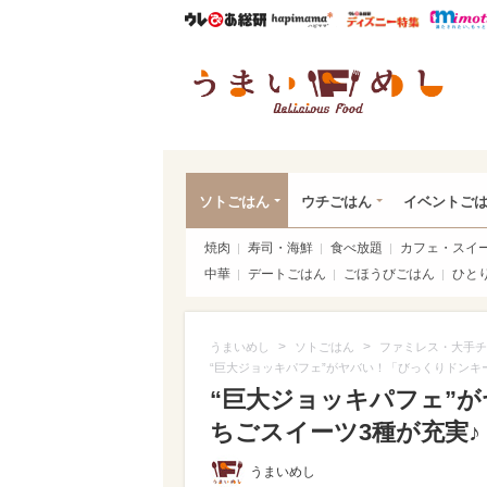
ウレぴあ総研
ハピママ*
ウレぴあ
うま
ソトごはん
ウチごはん
イベントご
焼肉
寿司・海鮮
食べ放題
カフェ・スイ
中華
デートごはん
ごほうびごはん
ひと
>
>
うまいめし
ソトごはん
ファミレス・大手チ
“巨大ジョッキパフェ”がヤバい！「びっくりドンキ
“巨大ジョッキパフェ”
ちごスイーツ3種が充実♪（
うまいめし