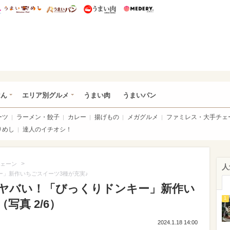
総研 ディズニー特集
mimot.
うまいめし
うまいパン
うまい肉
Medery.
いめし
はん
エリア別グルメ
うまい肉
うまいパン
ーツ
ラーメン・餃子
カレー
揚げもの
メガグルメ
ファミレス・大手チェ
りめし
達人のイチオシ！
>
ェーン
人
ー」新作いちごスイーツ3種が充実♪
がヤバい！「びっくりドンキー」新作い
1
写真 2/6）
2024.1.18 14:00