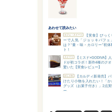
あわせて読みたい
【実食】びっく
カフェ・スイーツ
ーで人気「ジョッキパフェ
は？“量・味・カロリー”初体
ト！
【ミスド×GODIVA】
スイーツ
ドが初コラボ！新作4種のクオ
驚いた【実食レビュー】
【カルディ新発売】バ
おしゃれ
けたり小物を入れたい！「か
グッズ（お菓子付き）」2点実
ー