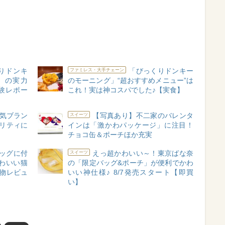
りドンキ
「びっくりドンキー
ファミレス・大手チェーン
」の実力
のモーニング」“超おすすめメニュー”は
験レポー
これ！実は神コスパでした♪【実食】
人気ブラン
【写真あり】不二家のバレンタ
スイーツ
リティに
インは「激かわパッケージ」に注目！
チョコ缶＆ポーチほか充実
ッグに付
えっ超かわいい～！東京ばな奈
スイーツ
わいい猫
の「限定バッグ&ポーチ」が便利でかわ
物レビュ
いい神仕様♪ 8/7発売スタート【即買
い】