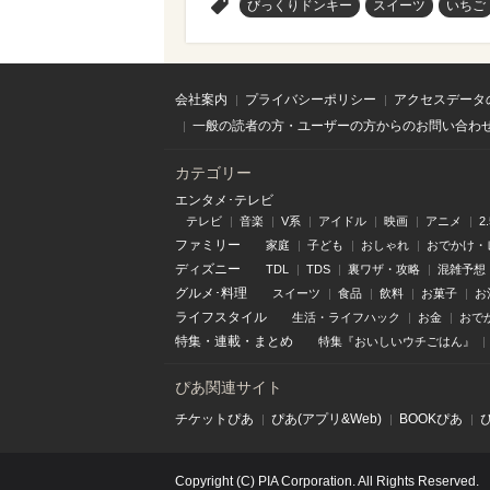
>
びっくりドンキー
スイーツ
いちご
会社案内
プライバシーポリシー
アクセスデータ
一般の読者の方・ユーザーの方からのお問い合わ
カテゴリー
エンタメ･テレビ
テレビ
音楽
V系
アイドル
映画
アニメ
2
ファミリー
家庭
子ども
おしゃれ
おでかけ・
ディズニー
TDL
TDS
裏ワザ・攻略
混雑予想
グルメ･料理
スイーツ
食品
飲料
お菓子
お
ライフスタイル
生活・ライフハック
お金
おで
特集
・
連載
・
まとめ
特集『おいしいウチごはん』
ぴあ関連サイト
チケットぴあ
ぴあ(アプリ&Web)
BOOKぴあ
Copyright (C) PIA Corporation. All Rights Reserved.