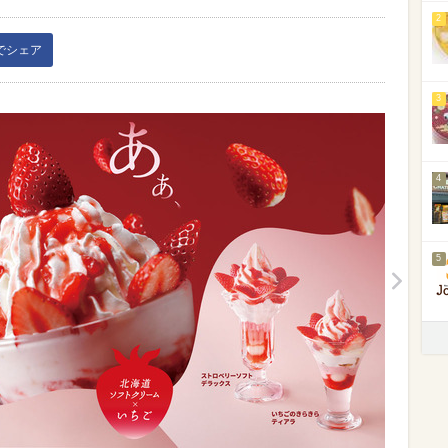
2
kでシェア
3
4
5