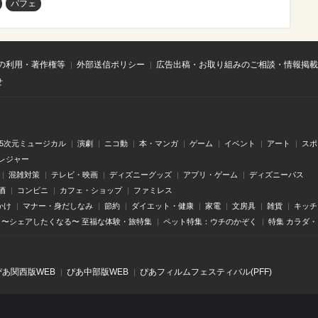
パフェ
の利用・著作権等
外部送信ポリシー
広告出稿・お取り組みのご相談・情報掲載
せ
.5次元ミュージカル
演劇
ニコ動
本・マンガ
ゲーム
イベント
アート
スポ
レジャー
混雑対策
テレビ・映画
ディズニーグッズ
アプリ・ゲーム
ディズニーパス
酒
コンビニ
カフェ・ショップ
ファミレス
かけ
マナー・身だしなみ
節約
ダイエット・健康
家電
文房具
雑貨
キッチ
〜シェアしたくなる〜 至福な体験・旅特集
ペット特集：ウチのかぞく
特集 カラダ
ぴあ関⻄版WEB
ぴあ中部版WEB
ぴあフィルムフェスティバル(PFF)