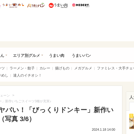
総研 ディズニー特集
mimot.
うまいめし
うまいパン
うまい肉
Medery.
いめし
はん
エリア別グルメ
うまい肉
うまいパン
ーツ
ラーメン・餃子
カレー
揚げもの
メガグルメ
ファミレス・大手チェ
りめし
達人のイチオシ！
>
ェーン
人
ー」新作いちごスイーツ3種が充実♪
がヤバい！「びっくりドンキー」新作い
1
写真 3/6）
2024.1.18 14:00