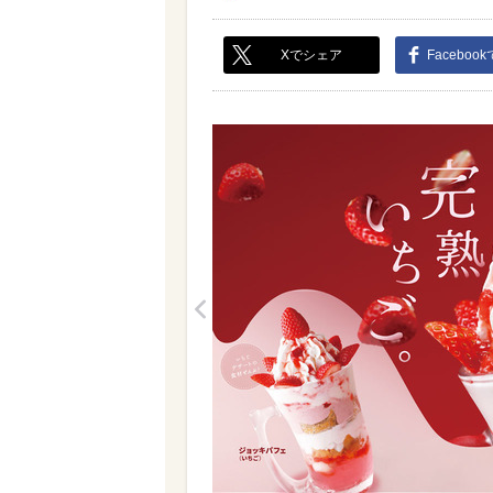
Xでシェア
Faceboo
<