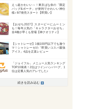
えっ超かわいい～！東京ばな奈の「限定
バッグ&ポーチ」が便利でかわいい神仕
様♪ 8/7発売スタート【即買い】
【おせち2027】スヌーピーにムーミン
も！毎年人気の「キャラクターおせち」
全4種が早くも登場【神クオリティ】
【シャトレーゼ】1個100円以下でも激ウ
マ！シャトレーゼの「即買いコスパ最強
アイス」4品を正直レビュー
「ジョイフル」メニュー人気ランキング
TOP10発表！2位はツインハンバーグ、1
>
位は定番人気のアレでした♪
続きを読み込む