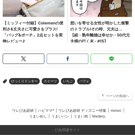
びっくりドンキー
スイーツ
いちご
パフェ
>
ページの先頭へ
ウレぴあ総研
|
ハピママ*
|
ウレぴあ総研 ディズニー特集
|
mimot.
|
うまいめし
|
うまいパン
|
うまい肉
|
Medery.
ぴあ関連サイト