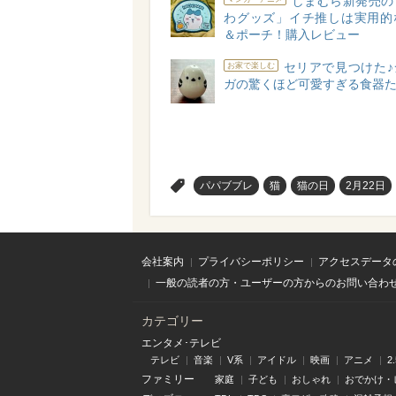
しまむら新発売の
わグッズ」イチ推しは実用的
＆ポーチ！購入レビュー
セリアで見つけた♪
お家で楽しむ
ガの驚くほど可愛すぎる食器
>
パパブブレ
猫
猫の日
2月22日
会社案内
プライバシーポリシー
アクセスデータ
一般の読者の方・ユーザーの方からのお問い合わ
カテゴリー
エンタメ･テレビ
テレビ
音楽
V系
アイドル
映画
アニメ
2
ファミリー
家庭
子ども
おしゃれ
おでかけ・