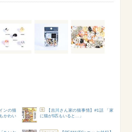
ザインの猫
【吉川さん家の猫事情】#1話 「家
猫
もかわい
に猫が5匹もいると…」
ファッション