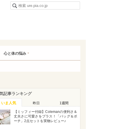
心と体の悩み
気記事ランキング
いま人気
昨日
1週間
【ミッフィー付録】Colemanの便利さ＆
丈夫さに可愛さをプラス！「バッグ＆ポ
ーチ」2点セットを実物レビュー♪