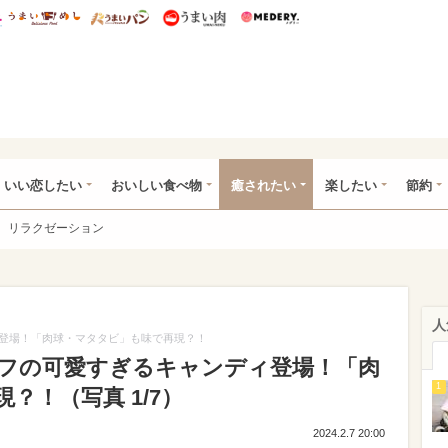
総研 ディズニー特集
mimot.
うまいめし
うまいパン
うまい肉
Medery.
ot.(ミモット)
いい恋したい
おいしい食べ物
癒されたい
楽したい
節約
リラクゼーション
人
登場！「肉球・マタタビ」も味で再現？！
フの可愛すぎるキャンディ登場！「肉
1
？！（写真 1/7）
2024.2.7 20:00