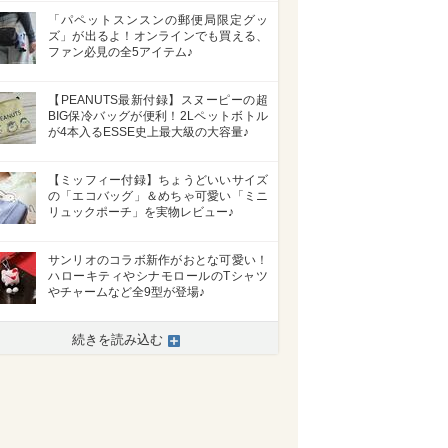
「パペットスンスンの郵便局限定グッ
ズ」が出るよ！オンラインでも買える、
ファン必見の全5アイテム♪
【PEANUTS最新付録】スヌーピーの超
BIG保冷バッグが便利！2Lペットボトル
が4本入るESSE史上最大級の大容量♪
【ミッフィー付録】ちょうどいいサイズ
の「エコバッグ」＆めちゃ可愛い「ミニ
リュックポーチ」を実物レビュー♪
サンリオのコラボ新作がおとな可愛い！
ハローキティやシナモロールのTシャツ
やチャームなど全9型が登場♪
続きを読み込む
>