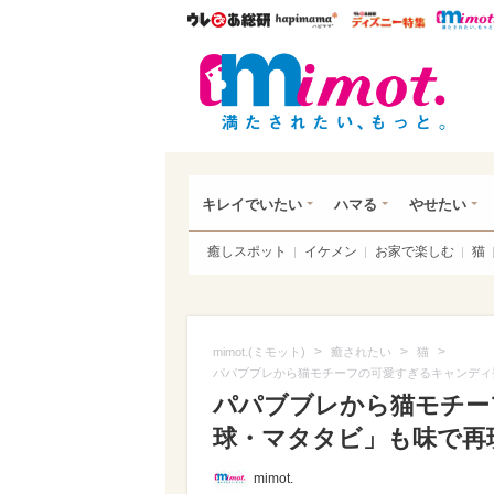
ウレぴあ総研
ハピママ*
ウレぴあ
mim
キレイでいたい
ハマる
やせたい
癒しスポット
イケメン
お家で楽しむ
猫
>
>
>
mimot.(ミモット)
癒されたい
猫
パパブブレから猫モチーフの可愛すぎるキャンディ
パパブブレから猫モチー
球・マタタビ」も味で再現
mimot.