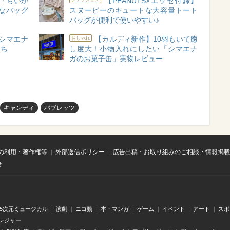
「ちいか
【PEANUTS×エッセ付録】
なバッグ
スヌーピーのキュートな大容量トート
バッグが便利で使いやすい♪
シマエナ
【カルディ新作】10羽もいて癒
おしゃれ
たち
し度大！小物入れにしたい「シマエナ
ガのお菓子缶」実物レビュー
キャンディ
バブレッツ
の利用・著作権等
外部送信ポリシー
広告出稿・お取り組みのご相談・情報掲載
せ
.5次元ミュージカル
演劇
ニコ動
本・マンガ
ゲーム
イベント
アート
スポ
レジャー