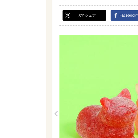
Xでシェア
Faceboo
<