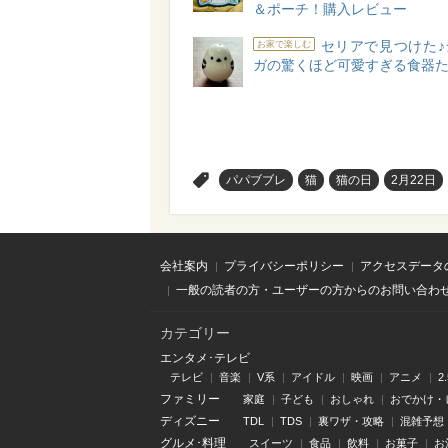
＆ポーチ！購入レビュー
セリアで見つけた♪
お家で楽しむ
ガの驚くほど可愛すぎる食器
>
パパブブレ
猫
猫の日
2月22日
会社案内
プライバシーポリシー
アクセスデータ
一般の読者の方・ユーザーの方からのお問い合わ
カテゴリー
エンタメ･テレビ
テレビ
音楽
V系
アイドル
映画
アニメ
2
ファミリー
家庭
子ども
おしゃれ
おでかけ・
ディズニー
TDL
TDS
裏ワザ・攻略
混雑予想
グルメ･料理
スイーツ
食品
飲料
お菓子
お