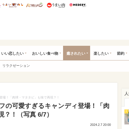
総研 ディズニー特集
mimot.
うまいめし
うまいパン
うまい肉
Medery.
ot.(ミモット)
いい恋したい
おいしい食べ物
癒されたい
楽したい
節約
リラクゼーション
人
登場！「肉球・マタタビ」も味で再現？！
フの可愛すぎるキャンディ登場！「肉
1
？！（写真 6/7）
2024.2.7 20:00