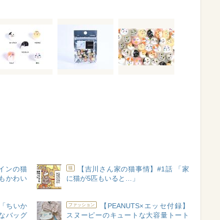
ザインの猫
【吉川さん家の猫事情】#1話 「家
猫
もかわい
に猫が5匹もいると…」
「ちいか
【PEANUTS×エッセ付録】
ファッション
なバッグ
スヌーピーのキュートな大容量トート