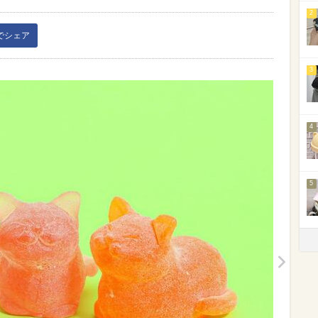
2
kでシェア
3
4
5