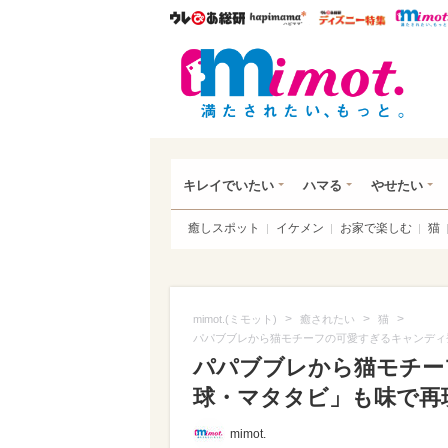
ウレぴあ総研
ハピママ*
ウレぴあ
mim
キレイでいたい
ハマる
やせたい
癒しスポット
イケメン
お家で楽しむ
猫
>
>
>
mimot.(ミモット)
癒されたい
猫
パパブブレから猫モチーフの可愛すぎるキャンディ
パパブブレから猫モチー
球・マタタビ」も味で再現
mimot.