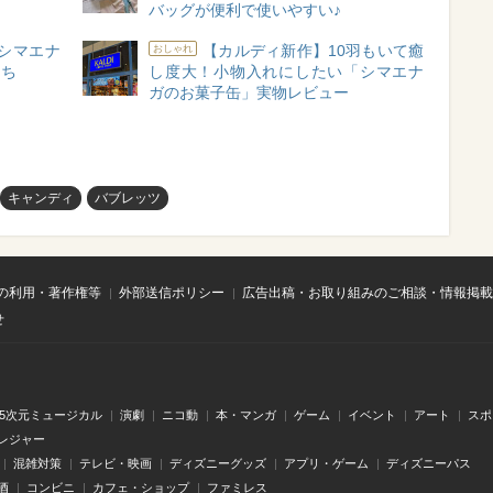
バッグが便利で使いやすい♪
シマエナ
【カルディ新作】10羽もいて癒
おしゃれ
たち
し度大！小物入れにしたい「シマエナ
ガのお菓子缶」実物レビュー
キャンディ
バブレッツ
の利用・著作権等
外部送信ポリシー
広告出稿・お取り組みのご相談・情報掲載
せ
.5次元ミュージカル
演劇
ニコ動
本・マンガ
ゲーム
イベント
アート
スポ
レジャー
混雑対策
テレビ・映画
ディズニーグッズ
アプリ・ゲーム
ディズニーパス
酒
コンビニ
カフェ・ショップ
ファミレス