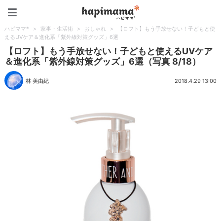
ハピママ*
ハピママ*
>
家事・生活術
>
おしゃれ
>
【ロフト】もう手放せない！子どもと使
えるUVケア＆進化系「紫外線対策グッズ」6選
【ロフト】もう手放せない！子どもと使えるUVケア
＆進化系「紫外線対策グッズ」6選（写真 8/18）
林 美由紀
2018.4.29 13:00