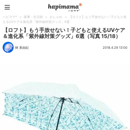
ハピママ*
ハピママ*
>
家事・生活術
>
おしゃれ
>
【ロフト】もう手放せない！子どもと使
えるUVケア＆進化系「紫外線対策グッズ」6選
【ロフト】もう手放せない！子どもと使えるUVケア
＆進化系「紫外線対策グッズ」6選（写真 15/18）
林 美由紀
2018.4.29 13:00