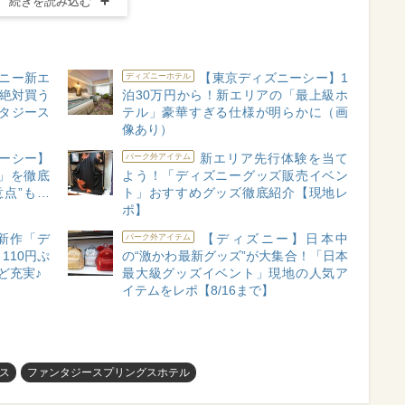
続きを読み込む
ニー新エ
【東京ディズニーシー】1
ディズニーホテル
”絶対買う
泊30万円から！新エリアの「最上級ホ
ンタジース
テル」豪華すぎる仕様が明らかに（画
像あり）
ーシー】
新エリア先行体験を当て
パーク外アイテム
」を徹底
よう！「ディズニーグッズ販売イベン
点”も…
ト」おすすめグッズ徹底紹介【現地レ
】
ポ】
新作「デ
【ディズニー】日本中
パーク外アイテム
110円ぷ
の“激かわ最新グッズ”が大集合！「日本
ど充実♪
最大級グッズイベント」現地の人気ア
イテムをレポ【8/16まで】
ス
ファンタジースプリングスホテル