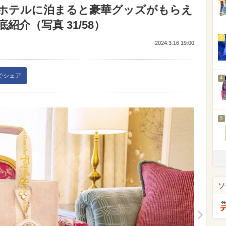
ホテルに泊まると豪華グッズがもらえ
介（写真 31/58）
3
2024.3.16 19:00
kでシェア
4
5
ソ