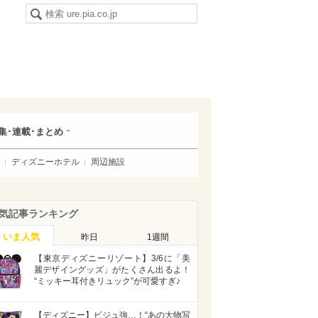
集･連載･まとめ
ディズニーホテル
周辺施設
気記事ランキング
いま人気
昨日
1週間
【東京ディズニーリゾート】3/6に「美
麗デザイングッズ」がたくさん出るよ！
“ミッキー耳付きリュック”が可愛すぎ♪
【ディズニー】ビジュ強…！“あの大物写