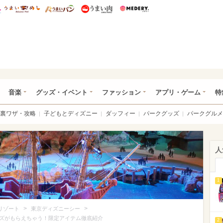
総研 ディズニー特集
mimot.
うまいめし
うまいパン
うまい肉
Medery.
ズニー特集 -ウレぴあ総研
音楽
グッズ・イベント
ファッション
アプリ・ゲーム
特
裏ワザ・攻略
子どもとディズニー
ダッフィー
パークグッズ
パークグルメ
人
1
>
>
リゾート
東京ディズニーシー
ズがもらえちゃう！限定アイテム徹底紹介
2