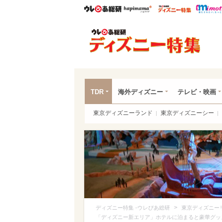
ウレぴあ総研
ハピママ*
ウレぴあ
ディ
TDR
海外ディズニー
テレビ・映画
東京ディズニーランド
東京ディズニーシー
>
ディズニー特集 -ウレぴあ総研
東京ディズニー
「ディズニー新エリア」ホテルに泊まると豪華グッ