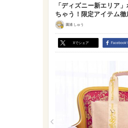
「ディズニー新エリア」
ちゃう！限定アイテム徹底紹
園浦 しゅう
Xでシェア
Faceboo
<