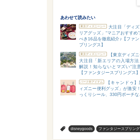
あわせて読みたい
大注目「ディズ
東京ディズニーシー
リアグッズ」“マニアおすすめ
べき16品を徹底紹介♪【ファ
プリングス】
【東京ディズニ
東京ディズニーシー
大注目「新エリアの入場方法
解説！知らないとマズい“注意
【ファンタジースプリングス
【キャンドゥ】
パーク外アイテム
ィズニー便利グッズ」が激安！
っくりシール、330円ポーチな
>
disneygoods
ファンタジースプリング