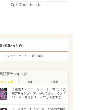
集･連載･まとめ
ディズニーホテル
周辺施設
気記事ランキング
いま人気
昨日
1週間
【東京ディズニーリゾート】3/6に「美
麗デザイングッズ」がたくさん出るよ！
“ミッキー耳付きリュック”が可愛すぎ♪
【ディズニー】ビジュ強…！“あの大物写