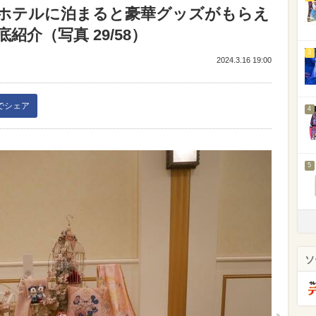
ホテルに泊まると豪華グッズがもらえ
介（写真 29/58）
3
2024.3.16 19:00
kでシェア
4
5
ソ