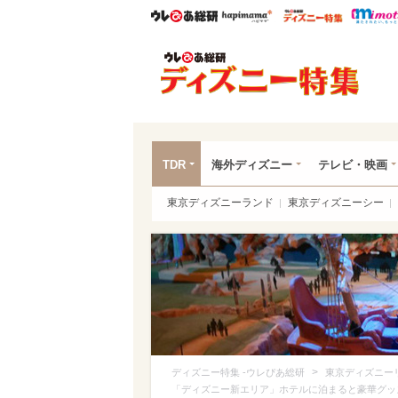
ウレぴあ総研
ハピママ*
ウレぴあ
ディ
TDR
海外ディズニー
テレビ・映画
東京ディズニーランド
東京ディズニーシー
>
ディズニー特集 -ウレぴあ総研
東京ディズニー
「ディズニー新エリア」ホテルに泊まると豪華グッ