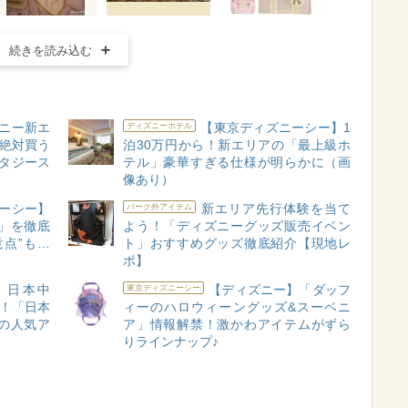
続きを読み込む
ニー新エ
【東京ディズニーシー】1
ディズニーホテル
”絶対買う
泊30万円から！新エリアの「最上級ホ
ンタジース
テル」豪華すぎる仕様が明らかに（画
像あり）
ーシー】
新エリア先行体験を当て
パーク外アイテム
」を徹底
よう！「ディズニーグッズ販売イベン
点”も…
ト」おすすめグッズ徹底紹介【現地レ
】
ポ】
】日本中
【ディズニー】「ダッフ
東京ディズニーシー
合！「日本
ィーのハロウィーングッズ&スーベニ
の人気ア
ア」情報解禁！激かわアイテムがずら
りラインナップ♪