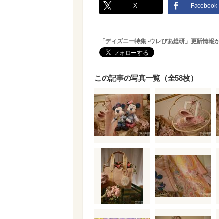
X
Facebook
「ディズニー特集 -ウレぴあ総研」更新情報
この記事の写真一覧（全58枚）