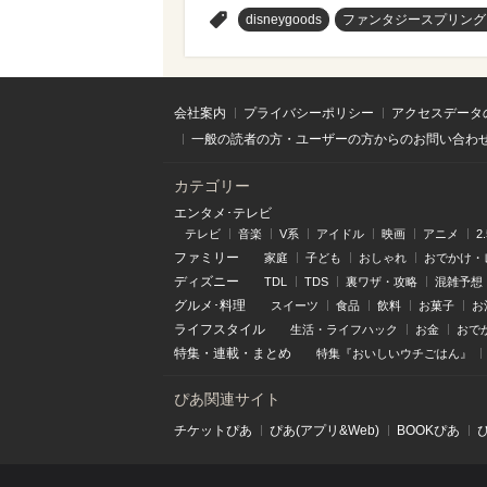
>
disneygoods
ファンタジースプリング
会社案内
プライバシーポリシー
アクセスデータ
一般の読者の方・ユーザーの方からのお問い合わ
カテゴリー
エンタメ･テレビ
テレビ
音楽
V系
アイドル
映画
アニメ
2
ファミリー
家庭
子ども
おしゃれ
おでかけ・
ディズニー
TDL
TDS
裏ワザ・攻略
混雑予想
グルメ･料理
スイーツ
食品
飲料
お菓子
お
ライフスタイル
生活・ライフハック
お金
おで
特集
・
連載
・
まとめ
特集『おいしいウチごはん』
ぴあ関連サイト
チケットぴあ
ぴあ(アプリ&Web)
BOOKぴあ