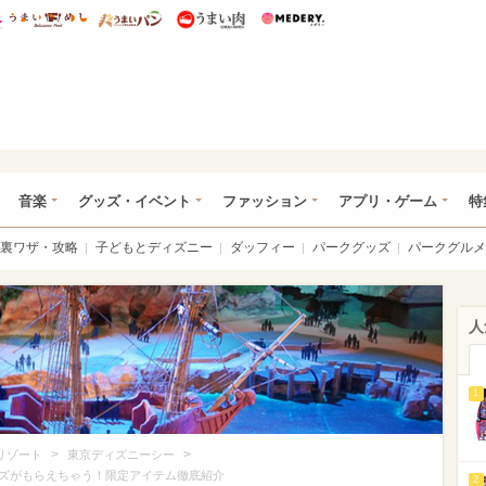
総研 ディズニー特集
mimot.
うまいめし
うまいパン
うまい肉
Medery.
ズニー特集 -ウレぴあ総研
音楽
グッズ・イベント
ファッション
アプリ・ゲーム
特
裏ワザ・攻略
子どもとディズニー
ダッフィー
パークグッズ
パークグルメ
人
1
>
>
リゾート
東京ディズニーシー
ズがもらえちゃう！限定アイテム徹底紹介
2