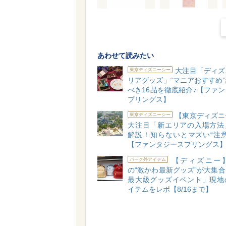
あわせて読みたい
大注目「ディズ
東京ディズニーシー
リアグッズ」“マニアおすすめ
べき16品を徹底紹介♪【ファ
プリングス】
【東京ディズニ
東京ディズニーシー
大注目「新エリアの入場方法
解説！知らないとマズい“注意
【ファンタジースプリングス
【ディズニー
パーク外アイテム
の“激かわ最新グッズ”が大集
最大級グッズイベント」現地
イテムをレポ【8/16まで】