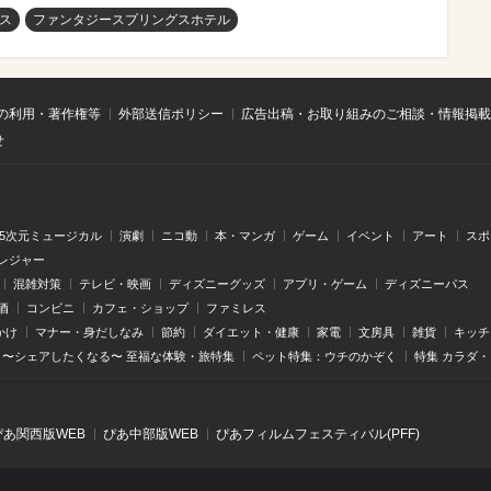
ス
ファンタジースプリングスホテル
の利用・著作権等
外部送信ポリシー
広告出稿・お取り組みのご相談・情報掲載
せ
.5次元ミュージカル
演劇
ニコ動
本・マンガ
ゲーム
イベント
アート
スポ
レジャー
混雑対策
テレビ・映画
ディズニーグッズ
アプリ・ゲーム
ディズニーパス
酒
コンビニ
カフェ・ショップ
ファミレス
かけ
マナー・身だしなみ
節約
ダイエット・健康
家電
文房具
雑貨
キッチ
〜シェアしたくなる〜 至福な体験・旅特集
ペット特集：ウチのかぞく
特集 カラダ
ぴあ関⻄版WEB
ぴあ中部版WEB
ぴあフィルムフェスティバル(PFF)