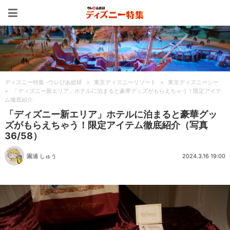
ディズニー特集 -ウレぴあ
ディズニー特集 -ウレぴあ総研
>
東京ディズニーリゾート
>
東京ディズニーシー
>
「ディズニー新エリア」ホテルに泊まると豪華グッズがもらえちゃう！限定アイテ
ム徹底紹介
「ディズニー新エリア」ホテルに泊まると豪華グッ
ズがもらえちゃう！限定アイテム徹底紹介（写真
36/58）
園浦 しゅう
2024.3.16 19:00