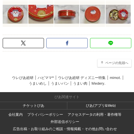
ページの先頭へ
ウレぴあ総研
|
ハピママ*
|
ウレぴあ総研 ディズニー特集
|
mimot.
|
うまいめし
|
うまいパン
|
うまい肉
|
Medery.
ぴあ関連サイト
チケットぴあ
ぴあ(アプリ&Web)
会社案内
プライバシーポリシー
アクセスデータの利用・著作権等
外部送信ポリシー
広告出稿・お取り組みのご相談・情報掲載・その他お問い合わせ