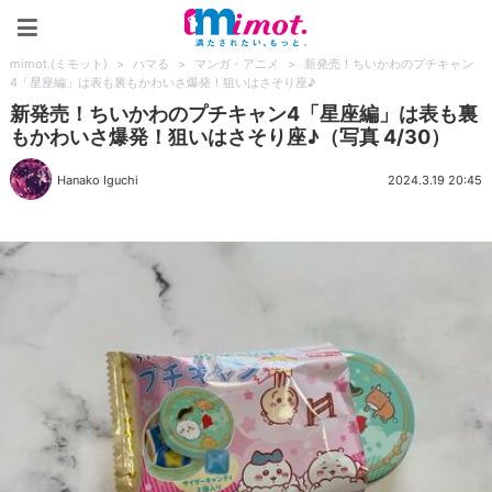
mimot.(ミモット)
mimot.(ミモット)
>
ハマる
>
マンガ・アニメ
>
新発売！ちいかわのプチキャン
4「星座編」は表も裏もかわいさ爆発！狙いはさそり座♪
新発売！ちいかわのプチキャン4「星座編」は表も裏
もかわいさ爆発！狙いはさそり座♪（写真 4/30）
Hanako Iguchi
2024.3.19 20:45