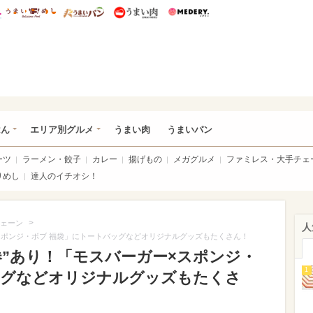
総研 ディズニー特集
mimot.
うまいめし
うまいパン
うまい肉
Medery.
いめし
はん
エリア別グルメ
うまい肉
うまいパン
ーツ
ラーメン・餃子
カレー
揚げもの
メガグルメ
ファミレス・大手チェ
りめし
達人のイチオシ！
>
ェーン
人
スポンジ・ボブ 福袋」にトートバッグなどオリジナルグッズもたくさん！
券”あり！「モスバーガー×スポンジ・
1
ッグなどオリジナルグッズもたくさ