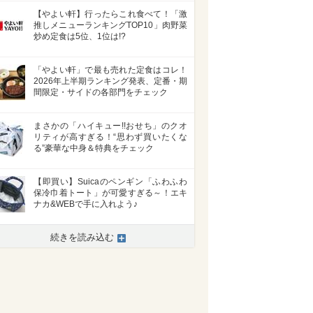
【やよい軒】行ったらこれ食べて！「激
推しメニューランキングTOP10」肉野菜
炒め定食は5位、1位は!?
「やよい軒」で最も売れた定食はコレ！
2026年上半期ランキング発表、定番・期
間限定・サイドの各部門をチェック
まさかの「ハイキュー!!おせち」のクオ
リティが高すぎる！“思わず買いたくな
る”豪華な中身＆特典をチェック
【即買い】Suicaのペンギン「ふわふわ
保冷巾着トート」が可愛すぎる～！エキ
ナカ&WEBで手に入れよう♪
続きを読み込む