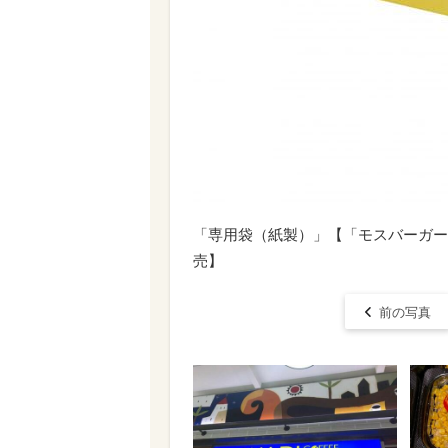
「専用袋（紙製）」【「モスバーガー
売】
前の写真