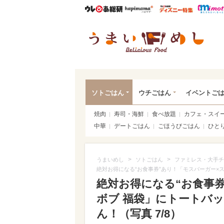
ウレぴあ総研
ハピママ*
ウレぴあ
うま
ソトごはん
ウチごはん
イベントご
焼肉
寿司・海鮮
食べ放題
カフェ・スイ
中華
デートごはん
ごほうびごはん
ひと
>
>
うまいめし
ソトごはん
ファミレス・大手チ
絶対お得になる“お食事券”あり！「モスバーガー×
絶対お得になる“お食事
ボブ 福袋」にトートバ
ん！（写真 7/8）