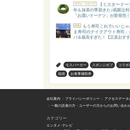
【ミスタードー
カフェ・スイーツ
年も抹茶の季節きた♪祇園辻利
「お濃いドーナツ」が新発売
もう寿司これでいいじゃ
和食
ま寿司のテイクアウト寿司」
パ＆最高すぎた！【正直おす
>
モスバーガー
スポンジボブ
コラボ
福袋
お食事補助券
会社案内
プライバシーポリシー
アクセスデータ
一般の読者の方・ユーザーの方からのお問い合わ
カテゴリー
エンタメ･テレビ