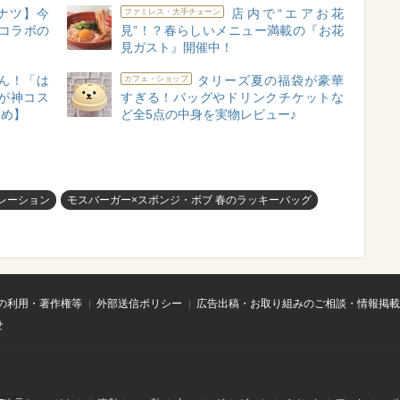
ナツ】今
店内で“エアお花
ファミレス・大手チェーン
コラボの
見”！？春らしいメニュー満載の『お花
！
見ガスト』開催中！
ん！「は
タリーズ夏の福袋が豪華
カフェ・ショップ
が神コス
すぎる！バッグやドリンクチケットな
すめ】
ど全5点の中身を実物レビュー♪
レーション
モスバーガー×スポンジ・ボブ 春のラッキーバッグ
の利用・著作権等
外部送信ポリシー
広告出稿・お取り組みのご相談・情報掲載
せ