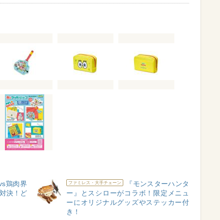
vs鶏肉界
『モンスターハンタ
ファミレス・大手チェーン
”対決！ど
ー』とスシローがコラボ！限定メニュ
】
ーにオリジナルグッズやステッカー付
き！