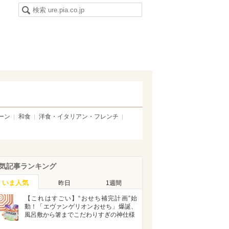
ーン
和食
洋食・イタリアン・フレンチ
気記事ランキング
いま人気
昨日
1週間
【これはすごい】“おせち補完計画”始
動！「エヴァンゲリオンおせち」爆誕、
風呂敷から箸までこだわりすぎの神仕様