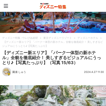
ディズニー特集 -ウレぴあ
ディズニー特集 -ウレぴあ総研
>
東京ディズニーリゾート
>
ディズニーホテル
>
【ディズニー新エリア】「パーク一体型の新ホテル」全貌を徹底紹介！ 美しすぎるビ
ジュアルにうっとり♪【写真たっぷり】
【ディズニー新エリア】「パーク一体型の新ホテ
ル」全貌を徹底紹介！ 美しすぎるビジュアルにうっ
とり♪【写真たっぷり】（写真 15/63）
園浦 しゅう
2024.4.27 11:30