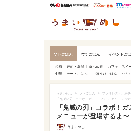
ウレぴあ総研
ハピママ*
ウレぴあ
うま
ソトごはん
ウチごはん
イベントご
焼肉
寿司・海鮮
食べ放題
カフェ・スイ
中華
デートごはん
ごほうびごはん
ひと
>
>
うまいめし
ソトごはん
ファミレス・大手チ
「鬼滅の刃」コラボ！ガスト・バーミヤン・ジョナ
「鬼滅の刃」コラボ！ガ
メニューが登場するよ〜！（
うまいめし