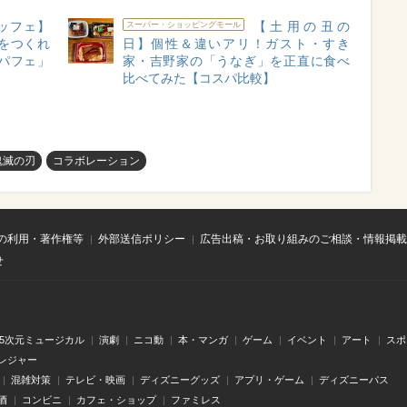
ッフェ】
【土用の丑の
スーパー・ショッピングモール
をつくれ
日】個性＆違いアリ！ガスト・すき
パフェ」
家・吉野家の「うなぎ」を正直に食べ
比べてみた【コスパ比較】
鬼滅の刃
コラボレーション
の利用・著作権等
外部送信ポリシー
広告出稿・お取り組みのご相談・情報掲載
せ
.5次元ミュージカル
演劇
ニコ動
本・マンガ
ゲーム
イベント
アート
スポ
レジャー
混雑対策
テレビ・映画
ディズニーグッズ
アプリ・ゲーム
ディズニーパス
酒
コンビニ
カフェ・ショップ
ファミレス