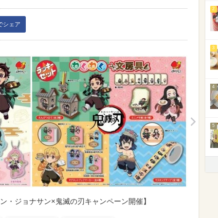
2
kでシェア
3
4
5
ン・ジョナサン×鬼滅の刃キャンペーン開催】