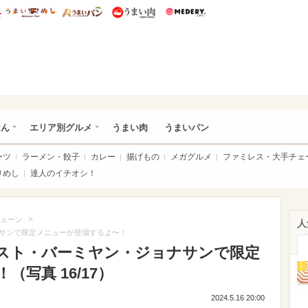
総研 ディズニー特集
mimot.
うまいめし
うまいパン
うまい肉
Medery.
いめし
はん
エリア別グルメ
うまい肉
うまいパン
ーツ
ラーメン・餃子
カレー
揚げもの
メガグルメ
ファミレス・大手チェ
りめし
達人のイチオシ！
>
ェーン
人
サンで限定メニューが登場するよ〜！
スト・バーミヤン・ジョナサンで限定
1
写真 16/17）
2024.5.16 20:00