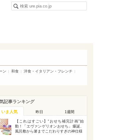
ーン
和食
洋食・イタリアン・フレンチ
気記事ランキング
いま人気
昨日
1週間
【これはすごい】“おせち補完計画”始
動！「エヴァンゲリオンおせち」爆誕、
風呂敷から箸までこだわりすぎの神仕様