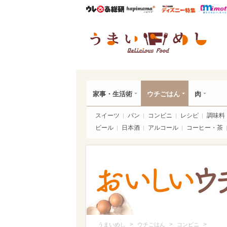
ウレぴあ総研
ハピママ*
ウレぴあ
うま
家事・生活術
ウチごはん
肉
スイーツ
パン
コンビニ
レシピ
調味料
ビール
日本酒
アルコール
コーヒー・茶
>
>
>
うまいめし
ウチごはん
コンビニ