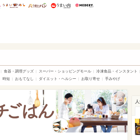
総研 ディズニー特集
mimot.
うまいめし
うまいパン
うまい肉
Medery.
いめし
食器・調理グッズ
スーパー・ショッピングモール
冷凍食品・インスタント
時短
おもてなし
ダイエット・ヘルシー
お取り寄せ
手みやげ
人
1