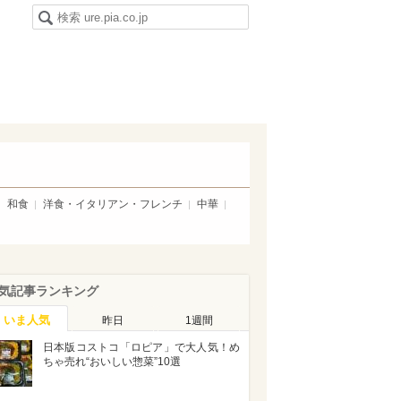
和食
洋食・イタリアン・フレンチ
中華
気記事ランキング
いま人気
昨日
1週間
日本版コストコ「ロピア」で大人気！め
ちゃ売れ“おいしい惣菜”10選