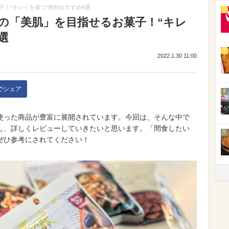
！“キレイを保つ”絶対おすすめ6選
2
の「美肌」を目指せるお菓子！“キレ
選
3
2022.1.30 11:00
kでシェア
4
使った商品が豊富に展開されています。今回は、そんな中で
し、詳しくレビューしていきたいと思います。「間食したい
5
ぜひ参考にされてください！