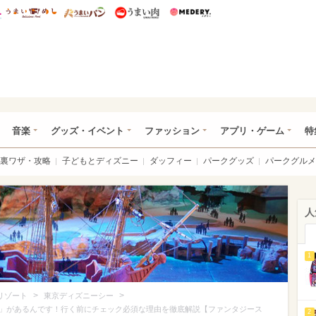
総研 ディズニー特集
mimot.
うまいめし
うまいパン
うまい肉
Medery.
ズニー特集 -ウレぴあ総研
音楽
グッズ・イベント
ファッション
アプリ・ゲーム
特
裏ワザ・攻略
子どもとディズニー
ダッフィー
パークグッズ
パークグルメ
人
1
>
>
リゾート
東京ディズニーシー
」があるんです！行く前にチェック必須な理由を徹底解説【ファンタジース
2