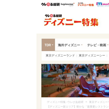
ウレぴあ総研
ハピママ*
ウレぴあ
ディ
TDR
海外ディズニー
テレビ・映画
東京ディズニーランド
東京ディズニーシー
>
ディズニー特集 -ウレぴあ総研
東京ディズニー
【ディズニー新エリア】密かな「最重要レストラン