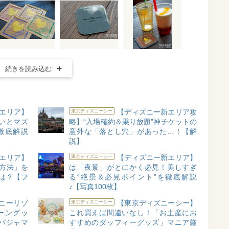
続きを読み込む
エリア】
【ディズニー新エリア攻
東京ディズニーシー
ないとマズ
略】“入場確約＆乗り放題”神チケットの
徹底解説
意外な「落とし穴」があった…！【解
】
説】
エリア】
【ディズニー新エリア】
東京ディズニーシー
方法」を
は「夜景」がとにかく必見！美しすぎ
は？【フ
る“絶景＆必見ポイント”を徹底解説
♪【写真100枚】
ニーリゾ
【東京ディズニーシー】
東京ディズニーシー
ーングッ
これ買えば間違いなし！「お土産にお
パジャマ
すすめのダッフィーグッズ」マニア厳