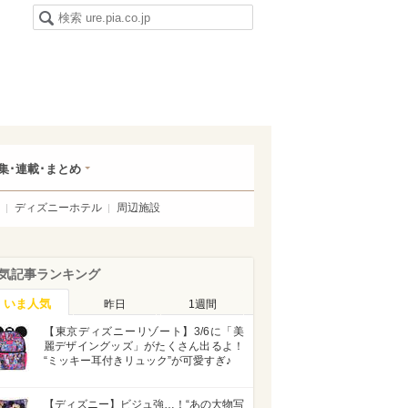
集･連載･まとめ
ディズニーホテル
周辺施設
気記事ランキング
いま人気
昨日
1週間
【東京ディズニーリゾート】3/6に「美
麗デザイングッズ」がたくさん出るよ！
“ミッキー耳付きリュック”が可愛すぎ♪
【ディズニー】ビジュ強…！“あの大物写