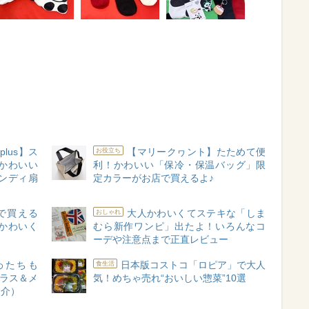
 plus】ス
【マリークヮント】たためて便
お役立ち
かわいい
利！かわいい「保冷・保温バッグ」限
ンディ扇
定カラーがお店で買えるよ♪
で買える
大人かわいくてステキな「しま
おしゃれ
かわいく
むら新作ワンピ」出たよ！いろんなコ
ーデや注意点まで正直レビュー
わたちも
日本版コストコ「ロピア」で大人
食生活
グラス＆メ
気！めちゃ売れ“おいしい惣菜”10選
紹介）