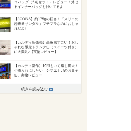
コバッグ（5点セット）レビュー！外せ
るインナーバッグも付いてるよ
【3COINS】約175gの軽さ！「スリコの
超軽量サンダル」プチプラなのにおしゃ
れだよ♪
【カルディ新発売】高級感すごい！おし
ゃれな限定トランク缶（スイーツ付き）
に大満足♪【実物レビュー】
【カルディ新作】10羽もいて癒し度大！
小物入れにしたい「シマエナガのお菓子
缶」実物レビュー
続きを読み込む
>