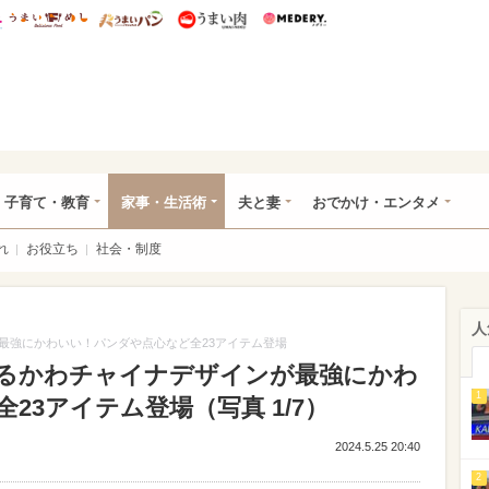
総研 ディズニー特集
mimot.
うまいめし
うまいパン
うまい肉
Medery.
ママ*
子育て・教育
家事・生活術
夫と妻
おでかけ・エンタメ
れ
お役立ち
社会・制度
人
最強にかわいい！パンダや点心など全23アイテム登場
るかわチャイナデザインが最強にかわ
1
23アイテム登場（写真 1/7）
2024.5.25 20:40
2