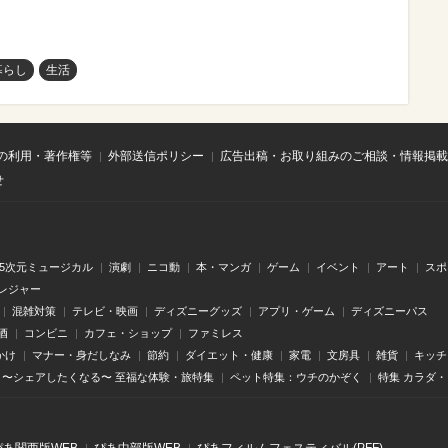
暮らし
生活
の利用・著作権等
外部送信ポリシー
広告出稿・お取り組みのご相談・情報掲載
せ
.5次元ミュージカル
演劇
ニコ動
本・マンガ
ゲーム
イベント
アート
スポ
レジャー
混雑対策
テレビ・映画
ディズニーグッズ
アプリ・ゲーム
ディズニーパス
酒
コンビニ
カフェ・ショップ
ファミレス
かけ
マナー・身だしなみ
節約
ダイエット・健康
家電
文房具
雑貨
キッチ
〜シェアしたくなる〜 至福な体験・旅特集
ペット特集：ウチのかぞく
特集 カラダ