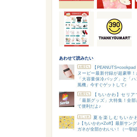
あわせて読みたい
【PEANUTS×cookpad
お役立ち
ヌーピー最新付録が超豪華！
「大容量保冷バッグ」と「ハ
風機」今すぐゲットして♪
【ちいかわ】セリア
お役立ち
「最新グッズ」大特集！全部
て便利だよ♪
夏を楽しむちいか
おしゃれ
♪【ちいかわ×Zoff】最新サン
ガネが全部かわいい！（一挙