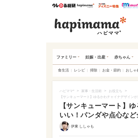
ウレぴあ総研
ハピママ*
ウレぴあ
ハピ
ファミリー
妊娠・出産
赤ちゃん
食生活
レシピ
掃除
お金・節約
おしゃ
>
>
>
ハピママ*
家事・生活術
お役立ち
【サンキューマート】ゆるかわチャイナデザインが
【サンキューマート】ゆ
いい！パンダや点心など全
伊東 ししゃも