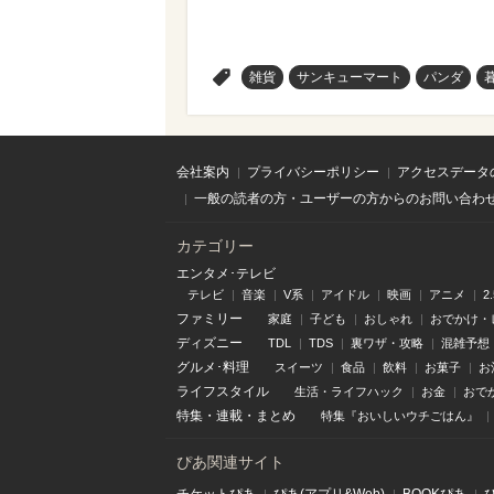
>
雑貨
サンキューマート
パンダ
会社案内
プライバシーポリシー
アクセスデータ
一般の読者の方・ユーザーの方からのお問い合わ
カテゴリー
エンタメ･テレビ
テレビ
音楽
V系
アイドル
映画
アニメ
2
ファミリー
家庭
子ども
おしゃれ
おでかけ・
ディズニー
TDL
TDS
裏ワザ・攻略
混雑予想
グルメ･料理
スイーツ
食品
飲料
お菓子
お
ライフスタイル
生活・ライフハック
お金
おで
特集
・
連載
・
まとめ
特集『おいしいウチごはん』
ぴあ関連サイト