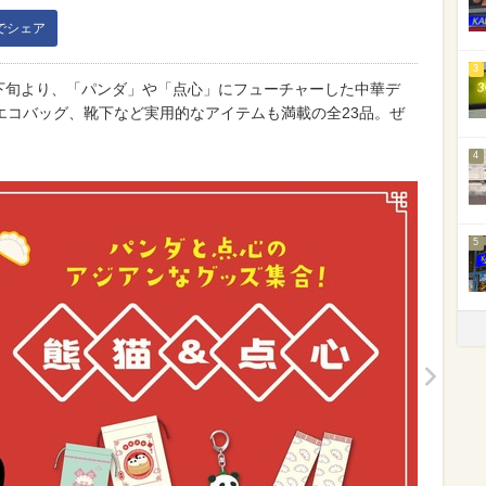
kでシェア
3
月下旬より、「パンダ」や「点心」にフューチャーした中華デ
エコバッグ、靴下など実用的なアイテムも満載の全23品。ぜ
4
5