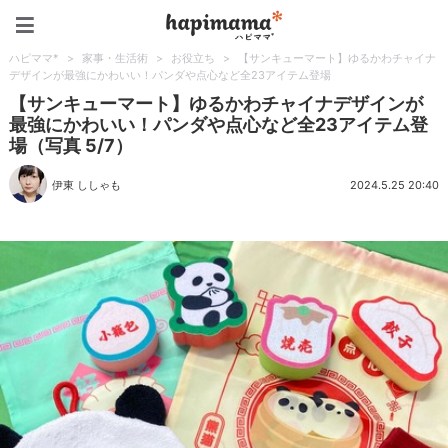
ハピママ*
ハピママ*
>
家事・生活術
>
お役立ち
>
【サンキューマート】ゆるかわチャイナ
デザインが最強にかわいい！パンダや点心など全23アイテム登場
【サンキューマート】ゆるかわチャイナデザインが
最強にかわいい！パンダや点心など全23アイテム登
場（写真 5/7）
伊東 ししゃも
2024.5.25 20:40