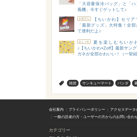
「大容量保冷バッグ」と「ハ
風機」今すぐゲットして♪
【ちいかわ】セリア
お役立ち
「最新グッズ」大特集！全部
て便利だよ♪
夏を楽しむちいか
おしゃれ
♪【ちいかわ×Zoff】最新サン
ガネが全部かわいい！（一挙
>
雑貨
サンキューマート
パンダ
会社案内
プライバシーポリシー
アクセスデータ
一般の読者の方・ユーザーの方からのお問い合わ
カテゴリー