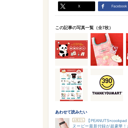
X
Facebook
この記事の写真一覧（全7枚）
あわせて読みたい
【PEANUTS×cookpad
お役立ち
ヌーピー最新付録が超豪華！