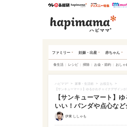
ウレぴあ総研
ハピママ*
ウレぴあ
ハピ
ファミリー
妊娠・出産
赤ちゃん
食生活
レシピ
掃除
お金・節約
おしゃ
>
>
>
ハピママ*
家事・生活術
お役立ち
【サンキューマート】ゆるかわチャイナデザインが
【サンキューマート】ゆ
いい！パンダや点心など全
伊東 ししゃも