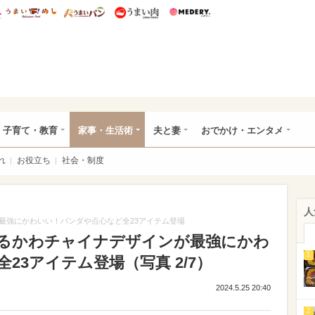
総研 ディズニー特集
mimot.
うまいめし
うまいパン
うまい肉
Medery.
ママ*
子育て・教育
家事・生活術
夫と妻
おでかけ・エンタメ
れ
お役立ち
社会・制度
人
最強にかわいい！パンダや点心など全23アイテム登場
るかわチャイナデザインが最強にかわ
1
23アイテム登場（写真 2/7）
2024.5.25 20:40
2