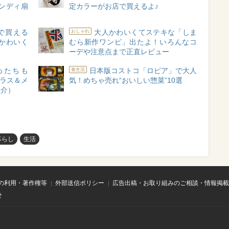
ンディ扇
定カラーがお店で買えるよ♪
で買える
大人かわいくてステキな「しま
おしゃれ
かわいく
むら新作ワンピ」出たよ！いろんなコ
ーデや注意点まで正直レビュー
わたちも
日本版コストコ「ロピア」で大人
食生活
グラス＆メ
気！めちゃ売れ“おいしい惣菜”10選
紹介）
暮らし
生活
の利用・著作権等
外部送信ポリシー
広告出稿・お取り組みのご相談・情報掲載
せ