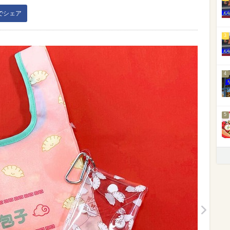
kでシェア
3
4
5