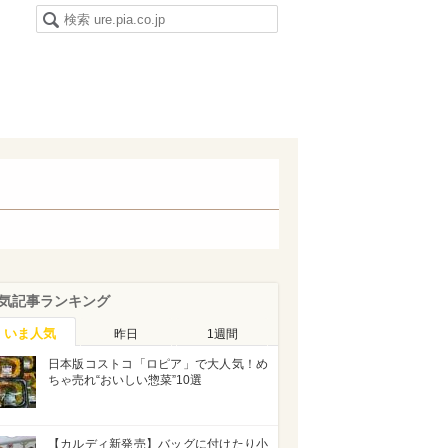
気記事ランキング
いま人気
昨日
1週間
日本版コストコ「ロピア」で大人気！め
ちゃ売れ“おいしい惣菜”10選
【カルディ新発売】バッグに付けたり小