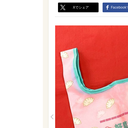
Xでシェア
Faceboo
<