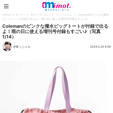
mimot.(ミモット)
mimot.(ミモット)
>
キレイでいたい
>
ファッション
>
Colemanのピンクな撥水
ビッグトートが付録で出るよ！雨の日に使える増刊号付録もすごい♪
Colemanのピンクな撥水ビッグトートが付録で出る
よ！雨の日に使える増刊号付録もすごい♪（写真
1/14）
伊東 ししゃも
2024.5.26 9:09