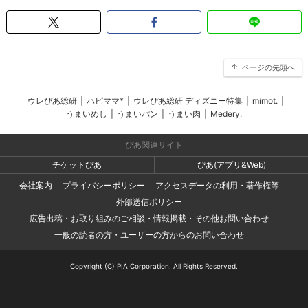
ページの先頭へ
ウレぴあ総研
|
ハピママ*
|
ウレぴあ総研 ディズニー特集
|
mimot.
|
うまいめし
|
うまいパン
|
うまい肉
|
Medery.
ぴあ関連サイト
チケットぴあ
ぴあ(アプリ&Web)
会社案内
プライバシーポリシー
アクセスデータの利用・著作権等
外部送信ポリシー
広告出稿・お取り組みのご相談・情報掲載・その他お問い合わせ
一般の読者の方・ユーザーの方からのお問い合わせ
Copyright (C) PIA Corporation. All Rights Reserved.