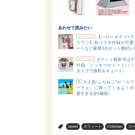
あわせて読みたい
【ハローキティ×ア
ファッション
ラウン】初コラボ付録が可愛
ートなど豪華3点セット開封レ
ゼクシィ最新号はデ
ファッション
付録「ミッキーのトートバッ
タイプで便利＆キュート♪
大人気“ふちねこ”が『カ
猫
ーチェ』に帰ってくるよ！ポ
愛すぎる全5種類♪
>
sweet
スウィート
Coleman
コ