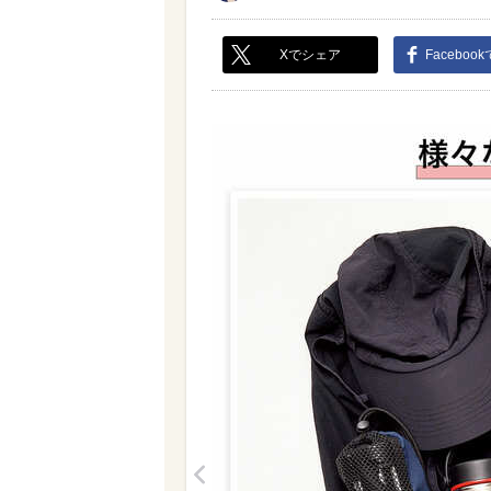
Xでシェア
Faceboo
<