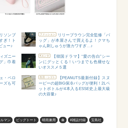
リソンブ
リリーブラウン完全監修「バ
ファッション
すぎ！ト
ッグ」が本屋さんで買えるよ！クマち
ビュー♪
ゃん刺しゅうが激カワすぎ…♪
ィズニー
【韓国ドラマ】“愛の告白”シー
Kエンタ
グ」巾着
ンにグッとくる！いつまでも色褪せな
いオススメ５選
フェ・ベロ
【PEANUTS最新付録】スヌ
生活・シゴト
ーズも可
ーピーの超BIG保冷バッグが便利！2Lペ
ットボトルが4本入るESSE史上最大級
の大容量♪
ールマン
ビッグトート
晴雨兼用
傘
#雑誌付録
宝島社