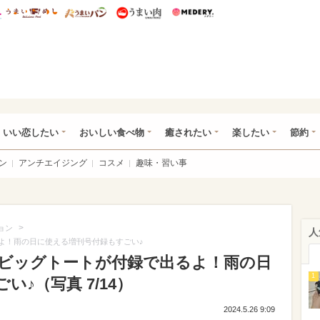
総研 ディズニー特集
mimot.
うまいめし
うまいパン
うまい肉
Medery.
ot.(ミモット)
いい恋したい
おいしい食べ物
癒されたい
楽したい
節約
ン
アンチエイジング
コスメ
趣味・習い事
>
ョン
人
るよ！雨の日に使える増刊号付録もすごい♪
撥水ビッグトートが付録で出るよ！雨の日
1
♪（写真 7/14）
2024.5.26 9:09