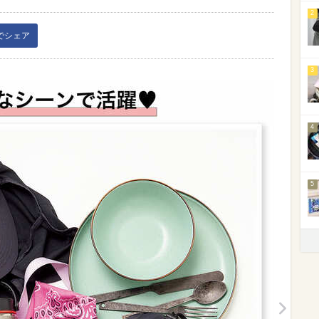
2
kでシェア
3
4
5