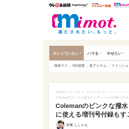
ウレぴあ総研
ハピママ*
ウレぴあ
mim
キレイでいたい
ハマる
やせたい
簡単テク
NG習慣
美アイテム
ファッショ
>
>
mimot.(ミモット)
キレイでいたい
ファッシ
Colemanのピンクな撥水ビッグトートが付録で出
Colemanのピンクな
に使える増刊号付録もすごい
伊東 ししゃも