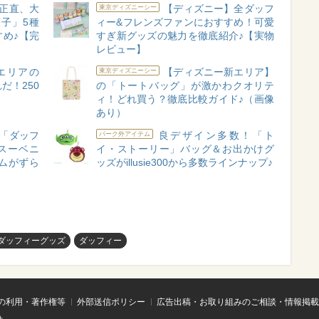
正直、大
【ディズニー】全ダッフ
東京ディズニーシー
子」5種
ィー&フレンズファンにおすすめ！可愛
すめ♪【完
すぎ新グッズの魅力を徹底紹介♪【実物
レビュー】
エリアの
【ディズニー新エリア】
東京ディズニーシー
だ！250
の「トートバッグ」が激かわクオリテ
ィ！どれ買う？徹底比較ガイド♪（画像
あり）
「ダッフ
良デザイン多数！「ト
パーク外アイテム
スーベニ
イ・ストーリー」バッグ＆お出かけグ
ムがずら
ッズがillusie300から多数ラインナップ♪
#ダッフィーグッズ
ダッフィー
の利用・著作権等
外部送信ポリシー
広告出稿・お取り組みのご相談・情報掲載
せ