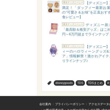
【ディズニー】
東京ディズニーシー
満足！「ダッフィー最新お菓
の“可愛さ＆お味”を正直おす
食レビュー】
ディズニー新
東京ディズニーシー
「最高額＆格安グッズ」はこれ
円～6万円超までラインナップ
【ディズニー】
東京ディズニーシー
ィーのハロウィーングッズ&
ア」情報解禁！激かわアイテ
りラインナップ♪
>
disneygoods
TDS
TDSまとめ
会社案内
プライバシーポリシー
アクセスデータ
一般の読者の方・ユーザーの方からのお問い合わ