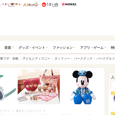
総研 ディズニー特集
mimot.
うまいめし
うまいパン
うまい肉
Medery.
ズニー特集 -ウレぴあ総研
音楽
グッズ・イベント
ファッション
アプリ・ゲーム
特
裏ワザ・攻略
子どもとディズニー
ダッフィー
パークグッズ
パークグルメ
人
1
>
>
リゾート
東京ディズニーシー
2