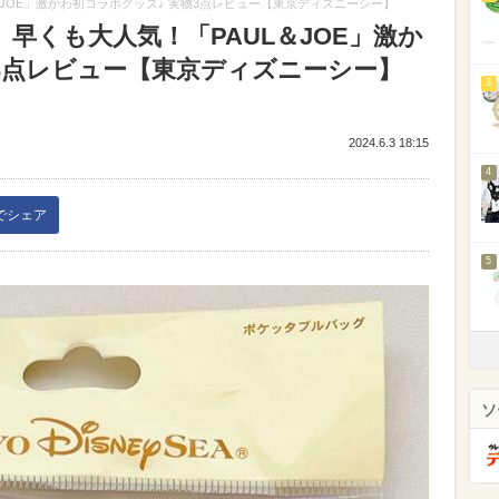
JOE」激かわ初コラボグッズ♪ 実物3点レビュー【東京ディズニーシー】
早くも大人気！「PAUL＆JOE」激か
3点レビュー【東京ディズニーシー】
3
2024.6.3 18:15
4
kでシェア
5
ソ