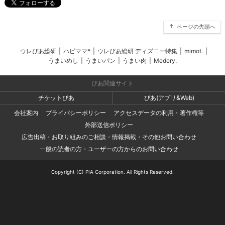
ページの先頭へ
ウレぴあ総研
|
ハピママ*
|
ウレぴあ総研 ディズニー特集
|
mimot.
|
うまいめし
|
うまいパン
|
うまい肉
|
Medery.
ぴあ関連サイト
チケットぴあ
ぴあ(アプリ&Web)
会社案内
プライバシーポリシー
アクセスデータの利用・著作権等
外部送信ポリシー
広告出稿・お取り組みのご相談・情報掲載・その他お問い合わせ
一般の読者の方・ユーザーの方からのお問い合わせ
Copyright (C) PIA Corporation. All Rights Reserved.