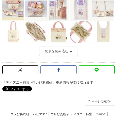
続きを読み込む
「ディズニー特集 -ウレぴあ総研」更新情報が受け取れます
ページの先頭へ
ウレぴあ総研
|
ハピママ*
|
ウレぴあ総研 ディズニー特集
|
mimot.
|