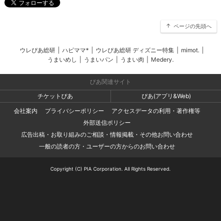
ページの先頭へ
ウレぴあ総研
|
ハピママ*
|
ウレぴあ総研 ディズニー特集
|
mimot.
|
うまいめし
|
うまいパン
|
うまい肉
|
Medery.
ぴあ関連サイト
チケットぴあ
ぴあ(アプリ&Web)
会社案内
プライバシーポリシー
アクセスデータの利用・著作権等
外部送信ポリシー
広告出稿・お取り組みのご相談・情報掲載・その他お問い合わせ
一般の読者の方・ユーザーの方からのお問い合わせ
Copyright (C) PIA Corporation. All Rights Reserved.