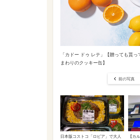
「カドー ドゥ レテ」【贈っても貰
まわりのクッキー缶】
前の写真