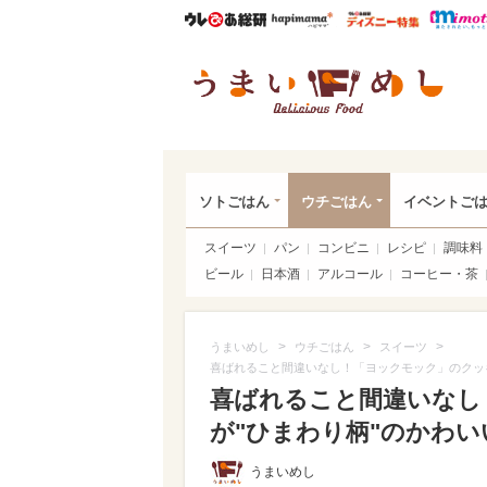
ウレぴあ総研
ハピママ*
ウレぴあ
うま
ソトごはん
ウチごはん
イベントご
スイーツ
パン
コンビニ
レシピ
調味料
ビール
日本酒
アルコール
コーヒー・茶
>
>
>
うまいめし
ウチごはん
スイーツ
喜ばれること間違いなし！「ヨックモック」のクッ
喜ばれること間違いなし
が"ひまわり柄"のかわいい
うまいめし