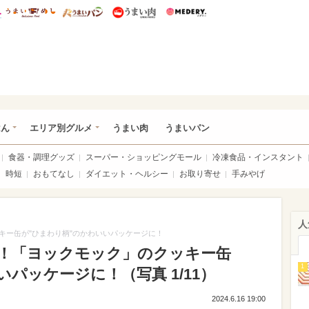
総研 ディズニー特集
mimot.
うまいめし
うまいパン
うまい肉
Medery.
いめし
はん
エリア別グルメ
うまい肉
うまいパン
食器・調理グッズ
スーパー・ショッピングモール
冷凍食品・インスタント
時短
おもてなし
ダイエット・ヘルシー
お取り寄せ
手みやげ
人
キー缶が"ひまわり柄"のかわいいパッケージに！
！「ヨックモック」のクッキー缶
1
パッケージに！（写真 1/11）
2024.6.16 19:00