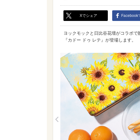
Xでシェア
Faceboo
ヨックモックと日比谷花壇がコラボで
『カドー ドゥ レテ』が登場します。
<