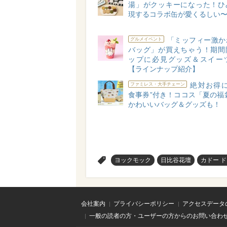
湯」がクッキーになった！ひ
現するコラボ缶が愛くるしい
「ミッフィー激か
グルメイベント
バッグ」が買えちゃう！期間
ップに必見グッズ＆スイー
【ラインナップ紹介】
絶対お得に
ファミレス・大手チェーン
食事券”付き！ココス「夏の福袋
かわいいバッグ＆グッズも！
>
ヨックモック
日比谷花壇
カドー ド
会社案内
プライバシーポリシー
アクセスデータ
一般の読者の方・ユーザーの方からのお問い合わ