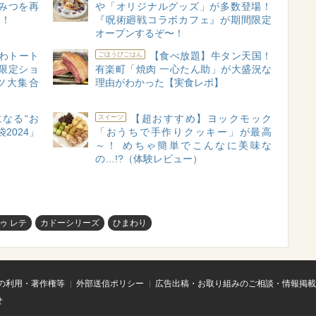
みつを再
や「オリジナルグッズ」が多数登場！
〜！
『呪術廻戦コラボカフェ』が期間限定
オープンするぞ〜！
わトート
【食べ放題】牛タン天国！
ごほうびごはん
限定ショ
有楽町「焼肉 一心たん助」が大盛況な
ツ大集合
理由がわかった【実食レポ】
なる“お
【超おすすめ】ヨックモック
スイーツ
2024」
「おうちで手作りクッキー」が最高
～！ めちゃ簡単でこんなに美味な
の…!?（体験レビュー）
ゥ レテ
カドーシリーズ
ひまわり
の利用・著作権等
外部送信ポリシー
広告出稿・お取り組みのご相談・情報掲載
せ