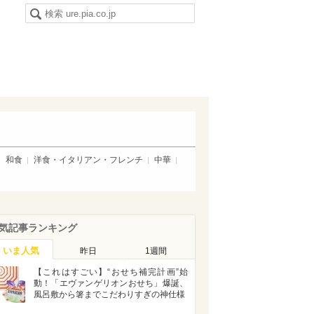
和食
洋食・イタリアン・フレンチ
中華
気記事ランキング
いま人気
昨日
1週間
【これはすごい】“おせち補完計画”始
動！「エヴァンゲリオンおせち」爆誕、
風呂敷から箸までこだわりすぎの神仕様