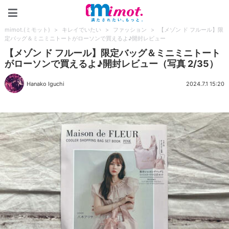
mimot.(ミモット)
mimot.(ミモット)
>
キレイでいたい
>
ファッション
>
【メゾン ド フルール】限
定バッグ＆ミニミニトートがローソンで買えるよ♪開封レビュー
【メゾン ド フルール】限定バッグ＆ミニミニトート
がローソンで買えるよ♪開封レビュー（写真 2/35）
Hanako Iguchi
2024.7.1 15:20