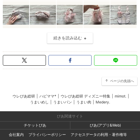
続きを読み込む
ページの先頭へ
ウレぴあ総研
|
ハピママ*
|
ウレぴあ総研 ディズニー特集
|
mimot.
|
うまいめし
|
うまいパン
|
うまい肉
|
Medery.
ぴあ関連サイト
チケットぴあ
ぴあ(アプリ&Web)
会社案内
プライバシーポリシー
アクセスデータの利用・著作権等