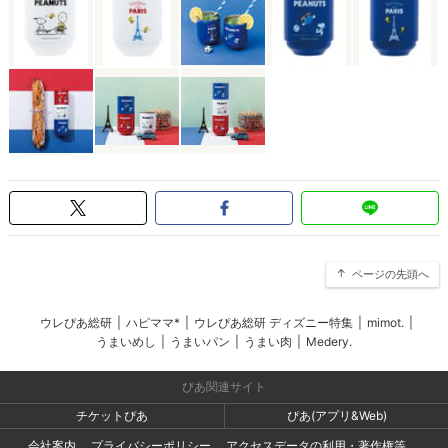
ページの先頭へ
ウレぴあ総研
|
ハピママ*
|
ウレぴあ総研 ディズニー特集
|
mimot.
|
うまいめし
|
うまいパン
|
うまい肉
|
Medery.
ぴあ関連サイト
チケットぴあ
ぴあ(アプリ&Web)
会社案内
プライバシーポリシー
アクセスデータの利用・著作権等