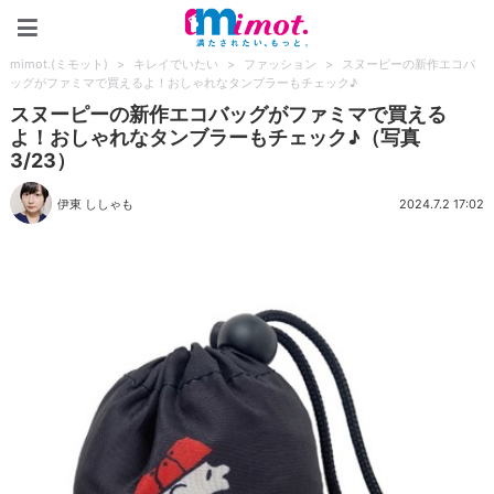
mimot.(ミモット)
mimot.(ミモット)
>
キレイでいたい
>
ファッション
>
スヌーピーの新作エコバ
ッグがファミマで買えるよ！おしゃれなタンブラーもチェック♪
スヌーピーの新作エコバッグがファミマで買える
よ！おしゃれなタンブラーもチェック♪（写真
3/23）
伊東 ししゃも
2024.7.2 17:02