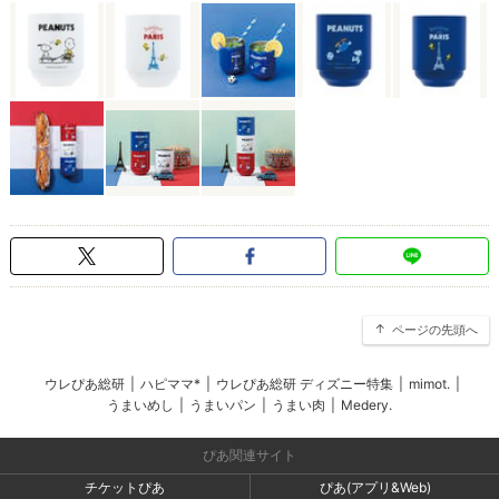
ページの先頭へ
ウレぴあ総研
|
ハピママ*
|
ウレぴあ総研 ディズニー特集
|
mimot.
|
うまいめし
|
うまいパン
|
うまい肉
|
Medery.
ぴあ関連サイト
チケットぴあ
ぴあ(アプリ&Web)