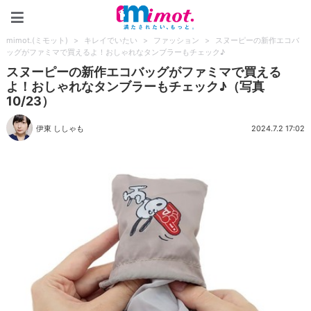
mimot.(ミモット)
mimot.(ミモット)
>
キレイでいたい
>
ファッション
>
スヌーピーの新作エコバ
ッグがファミマで買えるよ！おしゃれなタンブラーもチェック♪
スヌーピーの新作エコバッグがファミマで買える
よ！おしゃれなタンブラーもチェック♪（写真
10/23）
伊東 ししゃも
2024.7.2 17:02