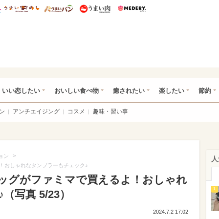
総研 ディズニー特集
mimot.
うまいめし
うまいパン
うまい肉
Medery.
ot.(ミモット)
いい恋したい
おいしい食べ物
癒されたい
楽したい
節約
ン
アンチエイジング
コスメ
趣味・習い事
>
ョン
人
！おしゃれなタンブラーもチェック♪
ッグがファミマで買えるよ！おしゃれ
1
写真 5/23）
2024.7.2 17:02