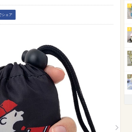
2
kでシェア
3
4
5