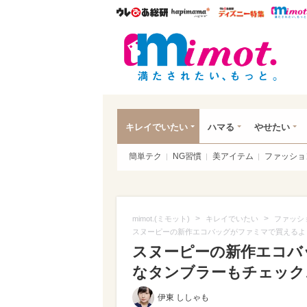
ウレぴあ総研
ハピママ*
ウレぴあ
mim
キレイでいたい
ハマる
やせたい
簡単テク
NG習慣
美アイテム
ファッショ
>
>
mimot.(ミモット)
キレイでいたい
ファッシ
スヌーピーの新作エコバッグがファミマで買えるよ
スヌーピーの新作エコバ
なタンブラーもチェック♪（
伊東 ししゃも