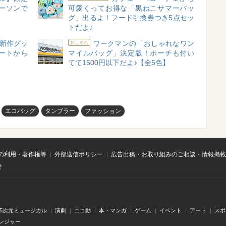
ーソンで
可愛くってお得な「黒ねこサマーバッ
グ」出るよ！フード引換券つき5点セッ
トだよ♪
新作グッ
ワークマンの「おしゃれなワン
おしゃれ
ートから
マイルバッグ」決定版！ポーチも付い
てて1500円以下だよ♪【全5色】
エコバッグ
タンブラー
ファッション
の利用・著作権等
外部送信ポリシー
広告出稿・お取り組みのご相談・情報掲載
せ
.5次元ミュージカル
演劇
ニコ動
本・マンガ
ゲーム
イベント
アート
スポ
レジャー