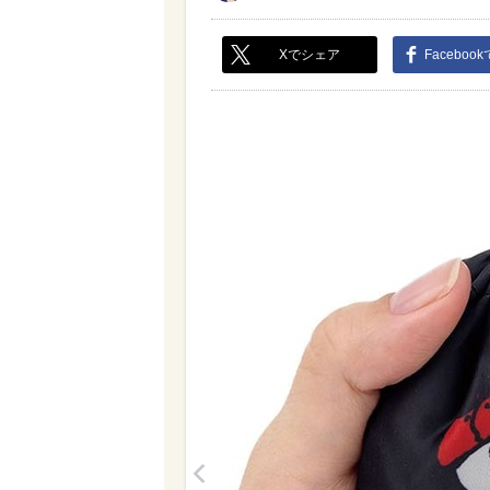
Xでシェア
Faceboo
<