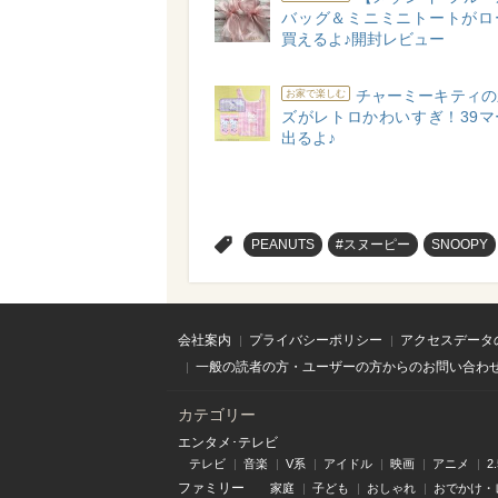
バッグ＆ミニミニトートがロ
買えるよ♪開封レビュー
チャーミーキティの
お家で楽しむ
ズがレトロかわいすぎ！39マ
出るよ♪
>
PEANUTS
#スヌーピー
SNOOPY
会社案内
プライバシーポリシー
アクセスデータ
一般の読者の方・ユーザーの方からのお問い合わ
カテゴリー
エンタメ･テレビ
テレビ
音楽
V系
アイドル
映画
アニメ
2
ファミリー
家庭
子ども
おしゃれ
おでかけ・