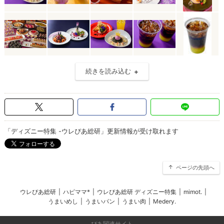
続きを読み込む
「ディズニー特集 -ウレぴあ総研」更新情報が受け取れます
ページの先頭へ
ウレぴあ総研
|
ハピママ*
|
ウレぴあ総研 ディズニー特集
|
mimot.
|
うまいめし
|
うまいパン
|
うまい肉
|
Medery.
ぴあ関連サイト