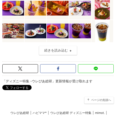
続きを読み込む
「ディズニー特集 -ウレぴあ総研」更新情報が受け取れます
ページの先頭へ
ウレぴあ総研
|
ハピママ*
|
ウレぴあ総研 ディズニー特集
|
mimot.
|