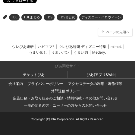
TDL
TDLまとめ
TDS
TDSまとめ
ディズニー・ハロウィーン
>
ページの先頭へ
ウレぴあ総研
|
ハピママ*
|
ウレぴあ総研 ディズニー特集
|
mimot.
|
うまいめし
|
うまいパン
|
うまい肉
|
Medery.
ぴあ関連サイト
チケットぴあ
ぴあ(アプリ&Web)
会社案内
プライバシーポリシー
アクセスデータの利用・著作権等
外部送信ポリシー
広告出稿・お取り組みのご相談・情報掲載・その他お問い合わせ
一般の読者の方・ユーザーの方からのお問い合わせ
Copyright (C) PIA Corporation. All Rights Reserved.