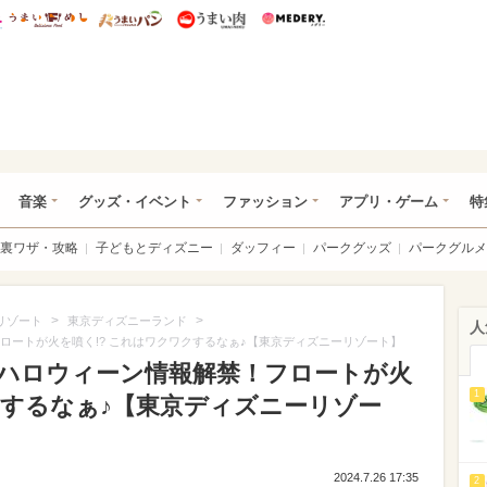
総研 ディズニー特集
mimot.
うまいめし
うまいパン
うまい肉
Medery.
ズニー特集 -ウレぴあ総研
音楽
グッズ・イベント
ファッション
アプリ・ゲーム
特
裏ワザ・攻略
子どもとディズニー
ダッフィー
パークグッズ
パークグルメ
>
>
リゾート
東京ディズニーランド
人
フロートが火を噴く!? これはワクワクするなぁ♪【東京ディズニーリゾート】
のハロウィーン情報解禁！フロートが火
1
クするなぁ♪【東京ディズニーリゾー
2024.7.26 17:35
2