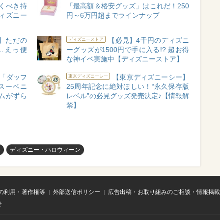
くべき持
「最高額＆格安グッズ」はこれだ！250
ィズニー
円～6万円超までラインナップ
】ただの
【必見】4千円のディズニ
ディズニーストア
…えっ便
ーグッズが1500円で手に入る!? 超お得
ン
な神イベ実施中【ディズニーストア】
「ダッフ
【東京ディズニーシー】
東京ディズニーシー
スーベニ
25周年記念に絶対ほしい！“永久保存版
ムがずら
レベル”の必見グッズ発売決定♪【情報解
禁】
め
ディズニー・ハロウィーン
の利用・著作権等
外部送信ポリシー
広告出稿・お取り組みのご相談・情報掲載
せ