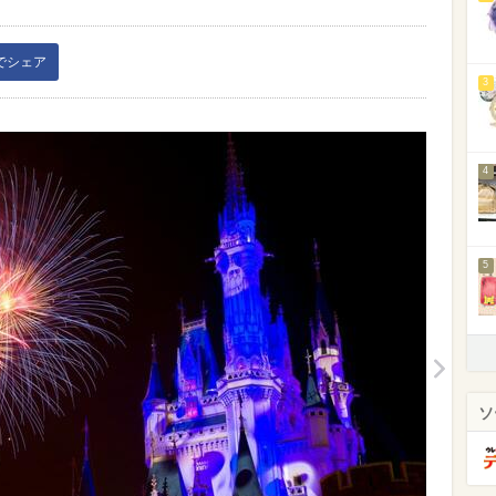
kでシェア
3
4
5
ソ