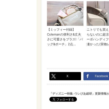
X
Facebook
「ディズニー特集 -ウレぴあ総研」更新情報