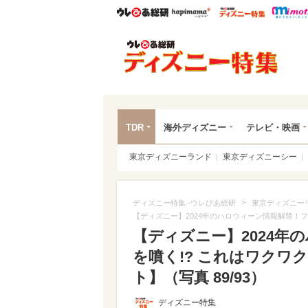
ウレぴあ総研
ハピママ*
ウレぴあ
ディ
TDR
海外ディズニー
テレビ・映画
東京ディズニーランド
東京ディズニーシー
>
ディズニー特集 -ウレぴあ総研
東京ディズニー
【ディズニー】2024年のハロウィーン情報解禁！
【ディズニー】2024年
を噴く!? これはワクワ
ト】（写真 89/93）
ディズニー特集