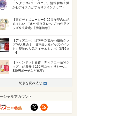
ーングッズ&スーベニア」情報解禁！激
かわアイテムがずらりラインナップ♪
【東京ディズニーシー】25周年記念に絶
対ほしい！“永久保存版レベル”の必見グ
ッズ発売決定♪【情報解禁】
【ディズニー】日本中の“激かわ最新グッ
ズ”が大集合！「日本最大級グッズイベン
ト」現地の人気アイテムをレポ【8/16ま
で】
【キャンドゥ】新作「ディズニー便利グ
ッズ」が激安！110円ぷっくりシール、
330円ポーチなど充実♪
続きを読み込む
>
ーシャルアカウント
X
RSS