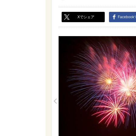
Xでシェア
Faceboo
<