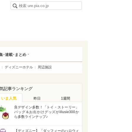
集･連載･まとめ
ディズニーホテル
周辺施設
気記事ランキング
いま人気
昨日
1週間
良デザイン多数！「トイ・ストーリー」
バッグ＆お出かけグッズがillusie300か
ら多数ラインナップ♪
【ディズニー】「ダッフィーのハロウィ