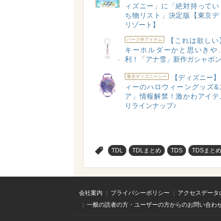
ィズニー」に「絶対持ってい
ち物リスト」決定版【東京デ
リゾート】
【これは欲しい
パーク外アイテム
キーホルダーかと思いきや
利！「アナ雪」新作ガシャポ
【ディズニー】
東京ディズニーシー
ィーのハロウィーングッズ&
ア」情報解禁！激かわアイテ
りラインナップ♪
>
TDL
TDLまとめ
TDS
TDSまと
会社案内
プライバシーポリシー
アクセスデータ
一般の読者の方・ユーザーの方からのお問い合わ