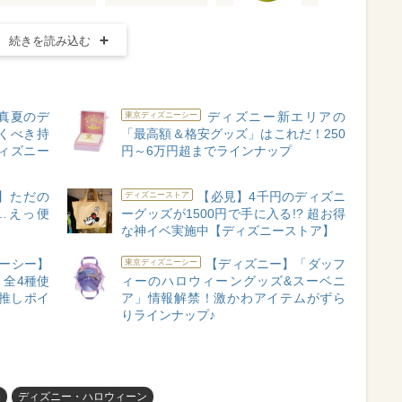
続きを読み込む
真夏のデ
ディズニー新エリアの
東京ディズニーシー
くべき持
「最高額＆格安グッズ」はこれだ！250
ィズニー
円～6万円超までラインナップ
】ただの
【必見】4千円のディズニ
ディズニーストア
…えっ便
ーグッズが1500円で手に入る!? 超お得
ン
な神イベ実施中【ディズニーストア】
ーシー】
【ディズニー】「ダッフ
東京ディズニーシー
全4種使
ィーのハロウィーングッズ&スーベニ
推しポイ
ア」情報解禁！激かわアイテムがずら
りラインナップ♪
め
ディズニー・ハロウィーン