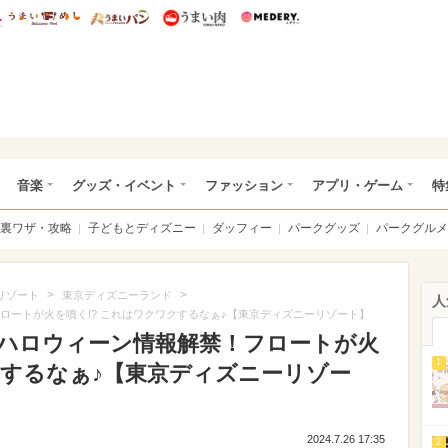
総研 ディズニー特集
mimot.
うまいめし
うまいパン
うまい肉
Medery.
ズニー特集 -ウレぴあ総研
音楽
グッズ・イベント
ファッション
アプリ・ゲーム
特
裏ワザ・攻略
子どもとディズニー
ダッフィー
パークグッズ
パークグルメ
>
>
リゾート
東京ディズニーランド
人
フロートが火を噴く!? これはワクワクするなぁ♪【東京ディズニーリゾート】
のハロウィーン情報解禁！フロートが火
1
クするなぁ♪【東京ディズニーリゾー
2024.7.26 17:35
2