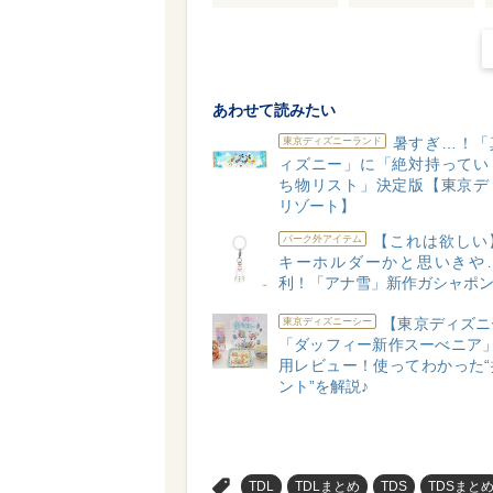
あわせて読みたい
暑すぎ…！「
東京ディズニーランド
ィズニー」に「絶対持ってい
ち物リスト」決定版【東京デ
リゾート】
【これは欲しい
パーク外アイテム
キーホルダーかと思いきや
利！「アナ雪」新作ガシャポ
【東京ディズニ
東京ディズニーシー
「ダッフィー新作スーべニア」
用レビュー！使ってわかった“
ント”を解説♪
>
TDL
TDLまとめ
TDS
TDSまと