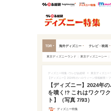
ウレぴあ総研
ハピママ*
ウレぴあ
ディ
TDR
海外ディズニー
テレビ・映画
東京ディズニーランド
東京ディズニーシー
>
ディズニー特集 -ウレぴあ総研
東京ディズニー
【ディズニー】2024年のハロウィーン情報解禁！
【ディズニー】2024年
を噴く!? これはワクワ
ト】（写真 7/93）
ディズニー特集