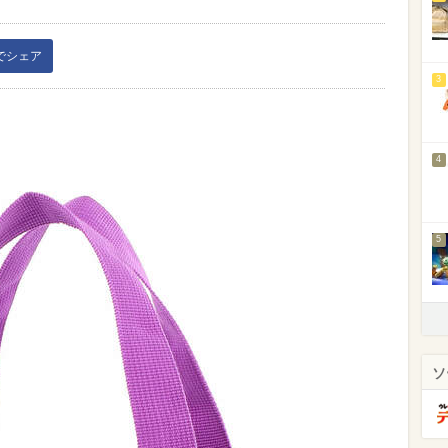
kでシェア
3
4
5
ソ