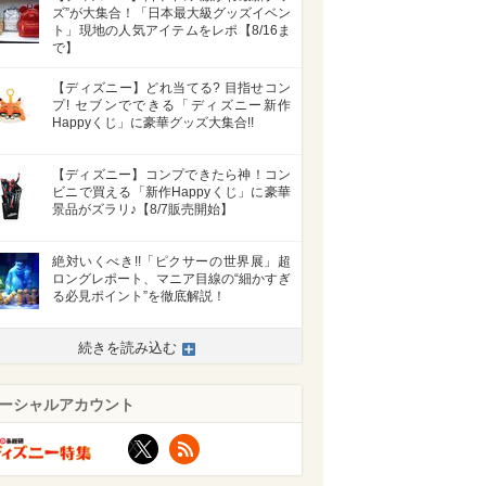
ズ”が大集合！「日本最大級グッズイベン
ト」現地の人気アイテムをレポ【8/16ま
で】
【ディズニー】どれ当てる? 目指せコン
プ! セブンでできる「ディズニー新作
Happyくじ」に豪華グッズ大集合!!
【ディズニー】コンプできたら神！コン
ビニで買える「新作Happyくじ」に豪華
景品がズラリ♪【8/7販売開始】
絶対いくべき!!「ピクサーの世界展」超
ロングレポート、マニア目線の“細かすぎ
る必見ポイント”を徹底解説！
続きを読み込む
ーシャルアカウント
X
RSS