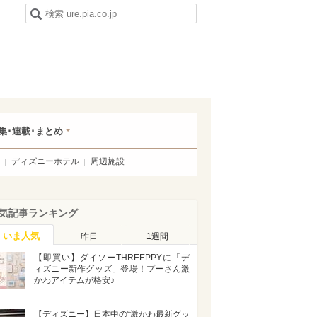
集･連載･まとめ
ディズニーホテル
周辺施設
気記事ランキング
いま人気
昨日
1週間
【即買い】ダイソーTHREEPPYに「デ
ィズニー新作グッズ」登場！プーさん激
かわアイテムが格安♪
【ディズニー】日本中の“激かわ最新グッ